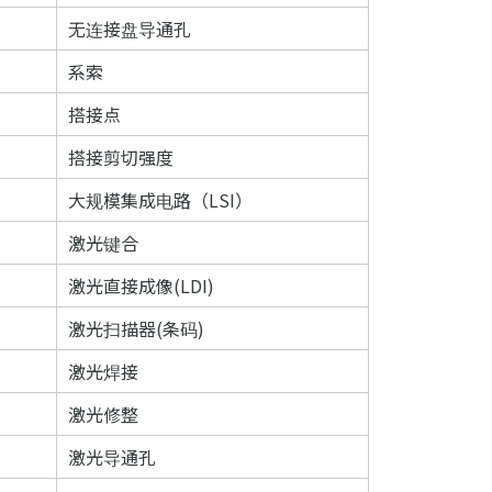
无连接盘导通孔
系索
搭接点
搭接剪切强度
大规模集成电路（LSI）
激光键合
激光直接成像(LDI)
激光扫描器(条码)
激光焊接
激光修整
激光导通孔