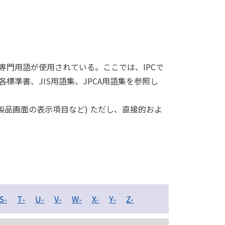
専門用語が使用されている。ここでは、IPCで
標準書、JIS用語集、JPCA用語集を参照し
品画面の表示項目など) ただし、直接的およ
S-
T-
U-
V-
W-
X-
Y-
Z-