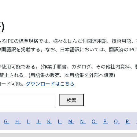
)
るIPCの標準規格では、様々なはんだ付関連用語、技術用語、
語訳を掲載する。なお、日本語訳においては、翻訳済のIPC各
使用可能である。(作業手順書、カタログ、その他社内資料、製
禁止される。(用語集の販売、本用語集を外部へ譲渡)
ロード可能。
ダウンロードはこちら
検索
G-
H-
I-
J-
K-
L-
M-
N-
O-
P-
Q-
R-