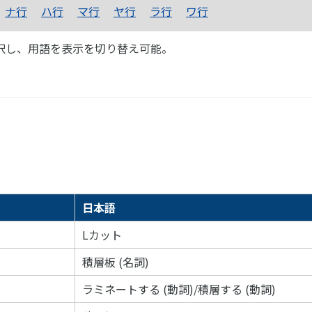
ナ行
ハ行
マ行
ヤ行
ラ行
ワ行
択し、用語を表示を切り替え可能。
日本語
Lカット
積層板 (名詞)
ラミネートする (動詞)/積層する (動詞)