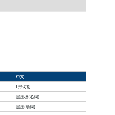
中文
L形切割
层压板(名词)
层压(动词)