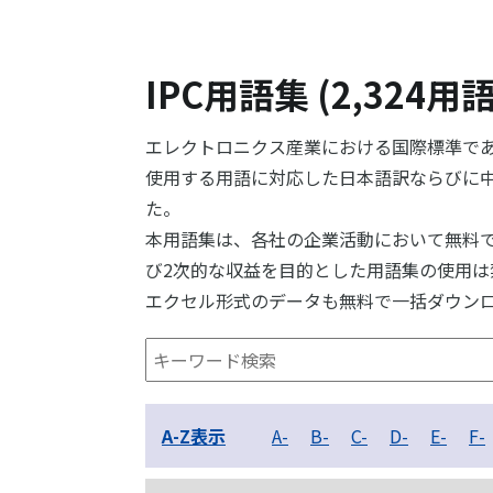
IPC用語集 (2,324用語
エレクトロニクス産業における国際標準であ
使用する用語に対応した日本語訳ならびに中国
た。
本用語集は、各社の企業活動において無料で
び2次的な収益を目的とした用語集の使用は
エクセル形式のデータも無料で一括ダウン
A-Z表示
A-
B-
C-
D-
E-
F-