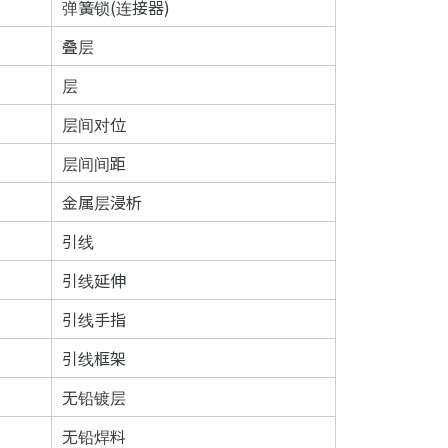
弹簧锁(连接器)
叠层
层
层间对位
层间间距
金属层浸析
引线
引线延伸
引线手指
引线框架
无铅镀层
无铅焊料