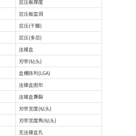
层压板厚度
层压板空洞
层压(干膜)
层压(多层)
连接盘
刃带(钻头)
盘栅阵列(LGA)
连接盘图形
连接盘撕裂
刃带宽度(钻头)
刃带宽度角(钻头)
无连接盘孔