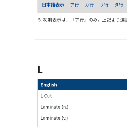
日本語表示
ア行
カ行
サ行
タ行
※ 初期表示は、「ア行」のみ。上記より選
L
English
L Cut
Laminate (n.)
Laminate (v.)