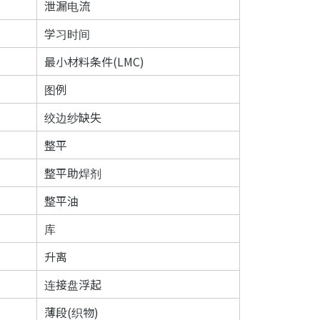
泄漏电流
学习时间
最小材料条件(LMC)
图例
绞边纱缺失
整平
整平助焊剂
整平油
库
升离
连接盘浮起
薄段(织物)