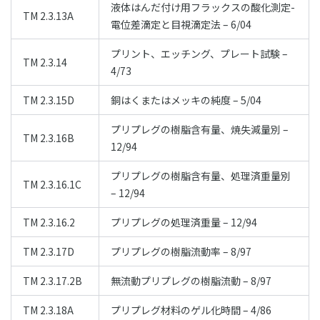
液体はんだ付け用フラックスの酸化測定-
TM 2.3.13A
電位差滴定と目視滴定法 – 6/04
プリント、エッチング、プレート試験 –
TM 2.3.14
4/73
TM 2.3.15D
銅はくまたはメッキの純度 – 5/04
プリプレグの樹脂含有量、焼失減量別 –
TM 2.3.16B
12/94
プリプレグの樹脂含有量、処理済重量別
TM 2.3.16.1C
– 12/94
TM 2.3.16.2
プリプレグの処理済重量 – 12/94
TM 2.3.17D
プリプレグの樹脂流動率 – 8/97
TM 2.3.17.2B
無流動プリプレグの樹脂流動 – 8/97
TM 2.3.18A
プリプレグ材料のゲル化時間 – 4/86