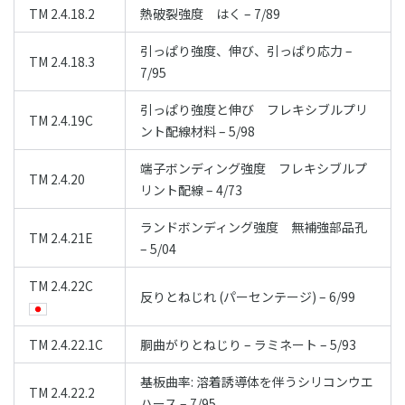
TM 2.4.18.2
熱破裂強度 はく – 7/89
引っぱり強度、伸び、引っぱり応力 –
TM 2.4.18.3
7/95
引っぱり強度と伸び フレキシブルプリ
TM 2.4.19C
ント配線材料 – 5/98
端子ボンディング強度 フレキシブルプ
TM 2.4.20
リント配線 – 4/73
ランドボンディング強度 無補強部品孔
TM 2.4.21E
– 5/04
TM 2.4.22C
反りとねじれ (パーセンテージ) – 6/99
TM 2.4.22.1C
胴曲がりとねじり – ラミネート – 5/93
基板曲率: 溶着誘導体を伴うシリコンウエ
TM 2.4.22.2
ハース – 7/95