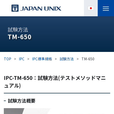
製品情報
試験方法
TM-650
IPC
導入事例
TOP
>
IPC
>
IPC標準規格
>
試験方法
>
TM-650
各種サポート
IPC-TM-650：試験方法(テストメソッドマニ
お役立ち情報
ュアル)
企業情報
試験方法概要