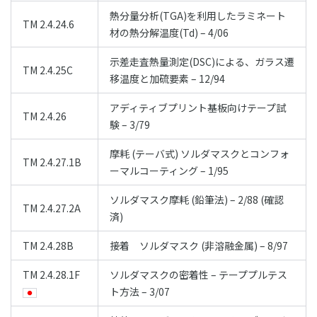
熱分量分析(TGA)を利用したラミネート
TM 2.4.24.6
材の熱分解温度(Td) – 4/06
示差走査熱量測定(DSC)による、ガラス遷
TM 2.4.25C
移温度と加硫要素 – 12/94
アディティブプリント基板向けテープ試
TM 2.4.26
験 – 3/79
摩耗 (テーバ式) ソルダマスクとコンフォ
TM 2.4.27.1B
ーマルコーティング – 1/95
ソルダマスク摩耗 (鉛筆法) – 2/88 (確認
TM 2.4.27.2A
済)
TM 2.4.28B
接着 ソルダマスク (非溶融金属) – 8/97
TM 2.4.28.1F
ソルダマスクの密着性 – テーププルテス
ト方法 – 3/07