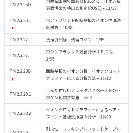
溶媒抽出剤の固有抵抗による、イオン性
TM 2.3.25D
表面汚染の検出と測定(ROSE) – 11/12
TM 2.3.25.1
ベア・プリント配線基板のイオン性洗浄
度試験 – 10/00
TM 2.3.27
洗浄度試験 – 残留ロジン – 1/95
ロジンフラックス残留分析-HPLC 法 –
TM 2.3.27.1
1/95
TM 2.3.28B
回路基板のイオン分析 イオンクロマト
グラフィーによる分析方法 – 11/12
はんだ付け用フラックスとペーストのハ
TM 2.3.28.1
ロゲン化物含有量 – 6/04
イオンクロマトグラフィーによるベア・
TM 2.3.28.2
プリント基板洗浄度の分析 – 12/09
引火性 フレキシブルフラットケーブル
TM 2.3.29