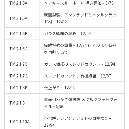
TM 2.1.3A
メッキ – スルーホール 構造評価 – 8/76
表面試験、アンクラッドとメタルクラッ
TM 2.1.5A
ド材 – 12/82
TM 2.1.6B
ガラス繊維の厚み – 12/94
繊維補強の重量 – 12/94 (2.3.12より番号
TM 2.1.6.1
を再割り当て)
TM 2.1.7C
ガラス繊維のスレッドカウント – 12/94
TM 2.1.7.1
スレッドカウント、有機繊維 – 12/87
TM 2.1.8B
仕上がり – 12/94
表面引っかき傷試験 メタルクラッドフォ
TM 2.1.9
イル – 5/86
不溶解ジシアンジアミドの目視検査 –
TM 2.1.10A
12/94