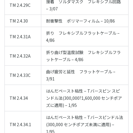
接着 ソルダマスク フレキシブル回路
TM 2.4.29C
– 3/07
TM 2.4.30
耐衝撃性 ポリマーフィルム – 10/86
折り フレキシブルフラットケーブル –
TM 2.4.31A
4/86
折り曲げ型温度試験 フレキシブルフラ
TM 2.4.32A
ットケーブル – 4/86
曲げ疲労と延性 フラットケーブル –
TM 2.4.33C
3/91
はんだペースト粘性 – Tバースピン スピ
TM 2.4.34
ンドル法(300,000?1,600,000 センチポア
ズに適用) – 1/95
はんだペースト粘性 – Tバースピンドル法
TM 2.4.34.1
(300,000 センチポアズ未満に適用) –
1/95