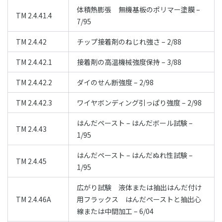
体積熱膨張 無機基板のポリマー塗膜 –
TM 2.4.41.4
7/95
TM 2.4.42
チップ接着剤のねじれ強さ – 2/88
TM 2.4.42.1
接着剤の高温機械強度保持 – 3/88
TM 2.4.42.2
ダイのせん断強度 – 2/98
TM 2.4.42.3
ワイヤボンディング引っぱり強度 – 2/98
はんだペースト – はんだボール試験 –
TM 2.4.43
1/95
はんだペースト – はんだぬれ性試験 –
TM 2.4.45
1/95
広がり試験 液体または抽出はんだ付け
TM 2.4.46A
用フラックス はんだペーストと抽出心
線または中間加工 – 6/04