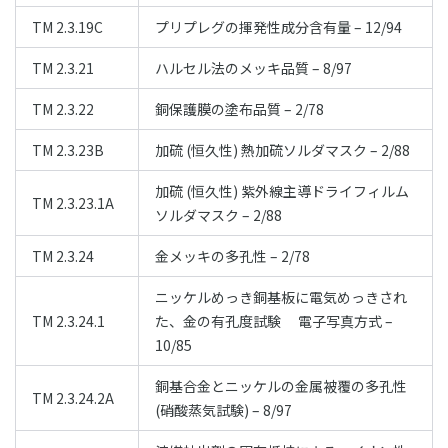
TM 2.3.19C
プリプレグの揮発性成分含有量 – 12/94
TM 2.3.21
ハルセル法のメッキ品質 – 8/97
TM 2.3.22
銅保護膜の塗布品質 – 2/78
TM 2.3.23B
加硫 (恒久性) 熱加硫ソルダマスク – 2/88
加硫 (恒久性) 紫外線主導ドライフィルム
TM 2.3.23.1A
ソルダマスク – 2/88
TM 2.3.24
金メッキの多孔性 – 2/78
ニッケルめっき銅基板に電気めっきされ
TM 2.3.24.1
た、金の有孔度試験 電子写真方式 –
10/85
銅基合金とニッケルの金属被覆の多孔性
TM 2.3.24.2A
(硝酸蒸気試験) – 8/97