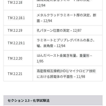
TM 2.2.18
12/94
メタルクラッドラミネート厚の決定、断
TM 2.2.18.1
面 – 12/94
TM 2.2.19
孔パターン位置の測定 – 12/87
ラミネートとプリプレグパネルの長さ、
TM 2.2.19.1
幅、直角度 – 12/94
はんだペースト金属含有量、重量別 –
TM 2.2.20
1/95
高密度相互接続(HDI)/マイクロビア技術
TM 2.2.21
における誘電体の平面性 – 11/98
セクション 2.3 – 化学試験法