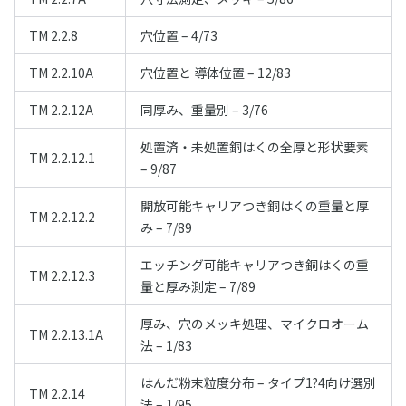
TM 2.2.8
穴位置 – 4/73
TM 2.2.10A
穴位置と 導体位置 – 12/83
TM 2.2.12A
同厚み、重量別 – 3/76
処置済・未処置銅はくの全厚と形状要素
TM 2.2.12.1
– 9/87
開放可能キャリアつき銅はくの重量と厚
TM 2.2.12.2
み – 7/89
エッチング可能キャリアつき銅はくの重
TM 2.2.12.3
量と厚み測定 – 7/89
厚み、穴のメッキ処理、マイクロオーム
TM 2.2.13.1A
法 – 1/83
はんだ粉末粒度分布 – タイプ1?4向け選別
TM 2.2.14
法 – 1/95