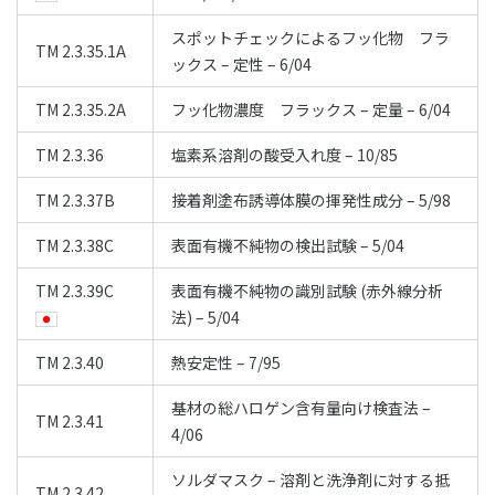
スポットチェックによるフッ化物 フラ
TM 2.3.35.1A
ックス – 定性 – 6/04
TM 2.3.35.2A
フッ化物濃度 フラックス – 定量 – 6/04
TM 2.3.36
塩素系溶剤の酸受入れ度 – 10/85
TM 2.3.37B
接着剤塗布誘導体膜の揮発性成分 – 5/98
TM 2.3.38C
表面有機不純物の検出試験 – 5/04
TM 2.3.39C
表面有機不純物の識別試験 (赤外線分析
法) – 5/04
TM 2.3.40
熱安定性 – 7/95
基材の総ハロゲン含有量向け検査法 –
TM 2.3.41
4/06
ソルダマスク – 溶剤と洗浄剤に対する抵
TM 2.3.42