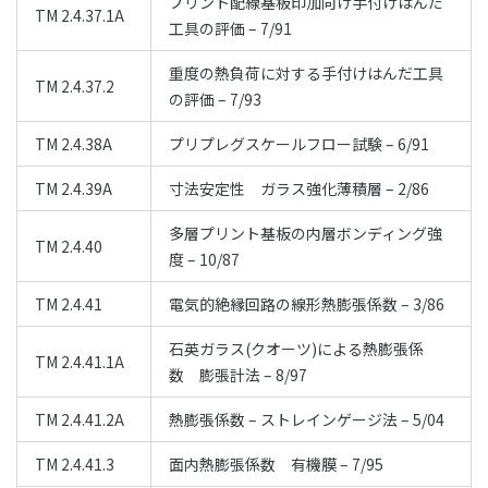
プリント配線基板印加向け手付けはんだ
TM 2.4.37.1A
工具の評価 – 7/91
重度の熱負荷に対する手付けはんだ工具
TM 2.4.37.2
の評価 – 7/93
TM 2.4.38A
プリプレグスケールフロー試験 – 6/91
TM 2.4.39A
寸法安定性 ガラス強化薄積層 – 2/86
多層プリント基板の内層ボンディング強
TM 2.4.40
度 – 10/87
TM 2.4.41
電気的絶縁回路の線形熱膨張係数 – 3/86
石英ガラス(クオーツ)による熱膨張係
TM 2.4.41.1A
数 膨張計法 – 8/97
TM 2.4.41.2A
熱膨張係数 – ストレインゲージ法 – 5/04
TM 2.4.41.3
面内熱膨張係数 有機膜 – 7/95