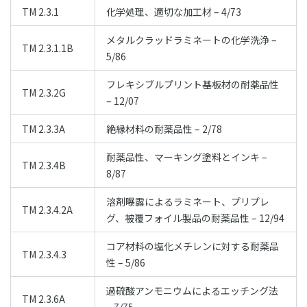
TM 2.3.1
化学処理、適切な加工材 – 4/73
メタルクラッドラミネートの化学洗浄 –
TM 2.3.1.1B
5/86
フレキシブルプリント基板材の耐薬品性
TM 2.3.2G
– 12/07
TM 2.3.3A
絶縁材料の耐薬品性 – 2/78
耐薬品性、マーキング塗料とインキ –
TM 2.3.4B
8/87
溶剤曝露によるラミネート、プリプレ
TM 2.3.4.2A
グ、被覆フォイル製品の耐薬品性 – 12/94
コア材料の塩化メチレンに対する耐薬品
TM 2.3.4.3
性 – 5/86
過硫酸アンモニウムによるエッチング法
TM 2.3.6A