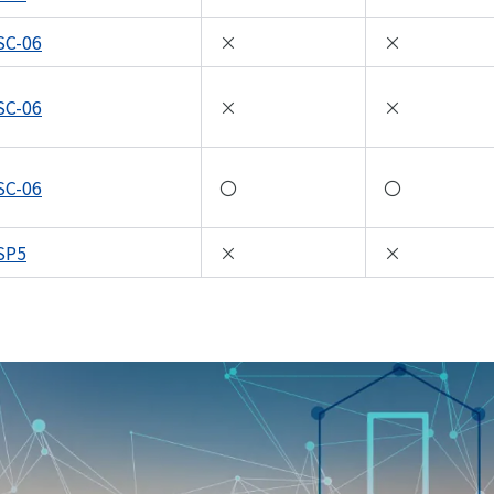
SC-06
×
×
SC-06
×
×
SC-06
〇
〇
SP5
×
×