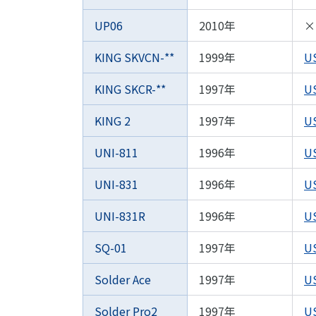
UP06
2010年
×
KING SKVCN-**
1999年
U
KING SKCR-**
1997年
U
KING 2
1997年
U
UNI-811
1996年
U
UNI-831
1996年
U
UNI-831R
1996年
U
SQ-01
1997年
U
Solder Ace
1997年
U
Solder Pro2
1997年
U