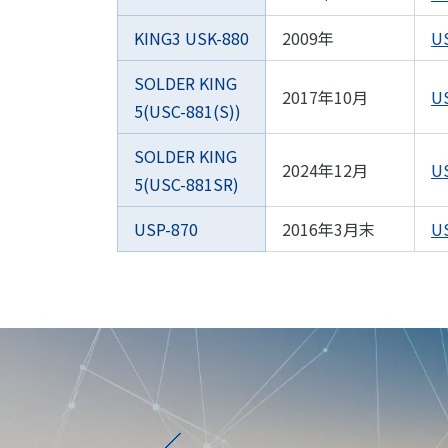
KING3 USK-880
2009年
U
SOLDER KING
2017年10月
U
5(USC-881(S))
SOLDER KING
2024年12月
U
5(USC-881SR)
USP-870
2016年3月末
U