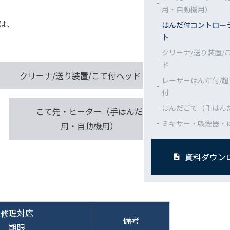
用・自動機用）
は、
はんだ付コントロー
ト
クリーナ/送り装置/
ド
クリーナ/送り装置/こて付ヘッド
レーザーはんだ付/
付
はんだごて（手はん
こて先・ヒーター（手はんだ
ミキサー・吸煙器・
用・自動機用）
資料ダウン
修理対応
備考
期限