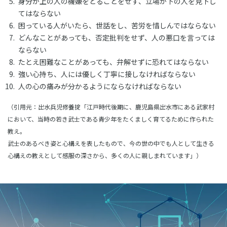
身分が上の人の機嫌をとることをせず、立場が下の人を見下し
てはならない
困っている人がいたら、世話をし、苦労を惜しんではならない
どんなことがあっても、否定批判をせず、人の悪口を言っては
ならない
たとえ困難なことがあっても、弁解せずに恐れてはならない
強い心持ち、人には優しく丁寧に接しなければならない
人の心の痛みが分かるようにならなければならない
（引用元：出水兵児修養掟「江戸時代後期に、鹿児島県出水市にある武家村
において、当時の若き武士である青少年をたくましく育てるために作られた
教え。
武士のあるべき姿と心構えを表したもので、今の世の中でも人として生きる
心構えの教えとして感服の深さから、多くの人に親しまれています」）