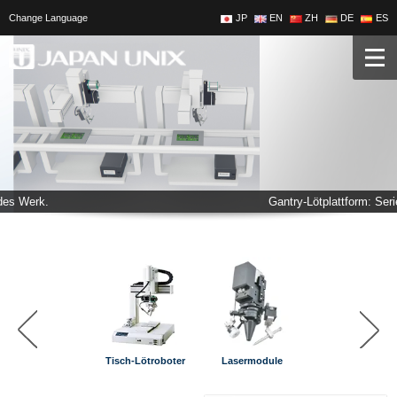
Change Language
JP
EN
ZH
DE
ES
Gantry-Lötplattform: Serie GF
Tisch-Lötroboter
Lasermodule
Gantry-Lötplattfo