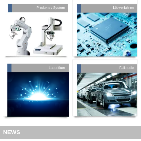
Produkte / System
Löt-verfahren
Fallstudie
Laserlöten
NEWS