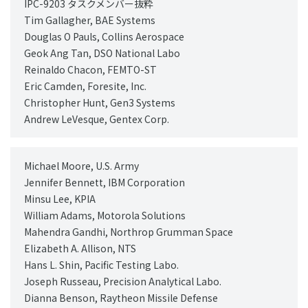
IPC-9203 タスクメンバー抜粋
Tim Gallagher, BAE Systems
Douglas O Pauls, Collins Aerospace
Geok Ang Tan, DSO National Labo
Reinaldo Chacon, FEMTO-ST
Eric Camden, Foresite, Inc.
Christopher Hunt, Gen3 Systems
Andrew LeVesque, Gentex Corp.
Michael Moore, U.S. Army
Jennifer Bennett, IBM Corporation
Minsu Lee, KPIA
William Adams, Motorola Solutions
Mahendra Gandhi, Northrop Grumman Space
Elizabeth A. Allison, NTS
Hans L. Shin, Pacific Testing Labo.
Joseph Russeau, Precision Analytical Labo.
Dianna Benson, Raytheon Missile Defense