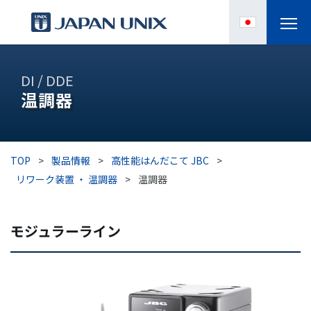
製品情報
DI / DDE
温調器
IPC
導入事例
TOP
>
製品情報
>
高性能はんだこて JBC
>
各種サポート
リワーク装置 ・ 温調器
>
温調器
お役立ち情報
モジュラーライン
企業情報