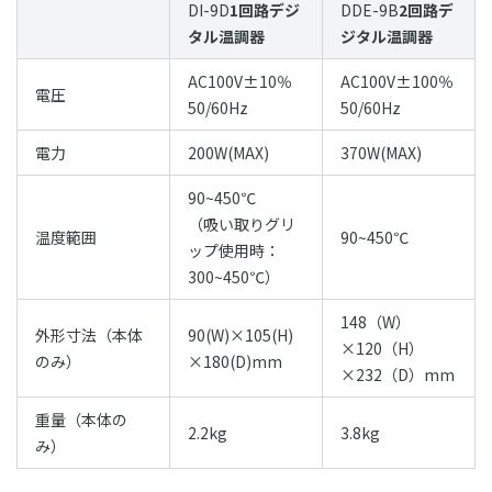
DI-9D
1回路デジ
DDE-9B
2回路デ
タル温調器
ジタル温調器
AC100V±10％
AC100V±100％
電圧
50/60Hz
50/60Hz
電力
200W(MAX)
370W(MAX)
90~450℃
（吸い取りグリ
温度範囲
90~450℃
ップ使用時：
300~450℃）
148（W）
外形寸法（本体
90(W)×105(H)
×120（H）
のみ）
×180(D)mm
×232（D）mm
重量（本体の
2.2kg
3.8kg
み）