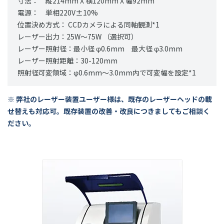
寸法： 縦214mm X 横120mm X 幅92mm
電源： 単相220V±10%
位置決め方式： CCDカメラによる同軸観測*1
レーザー出力：25W～75W （選択可）
レーザー照射径：最小径 φ0.6mm 最大径 φ3.0mm
レーザー照射距離：30-120mm
照射径可変領域：φ0.6mm～3.0mm内で可変幅を設定*1
※ 弊社のレーザー装置ユーザー様は、既存のレーザーヘッドの載
せ替えも対応可。既存装置の改善・改良につきましてもご相談く
ださい。