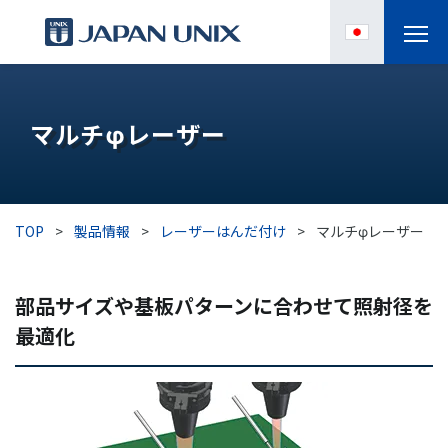
製品情報
マルチφレーザー
IPC
導入事例
TOP
>
製品情報
>
レーザーはんだ付け
>
マルチφレーザー
各種サポート
部品サイズや基板パターンに合わせて照射径を
お役立ち情報
最適化
企業情報