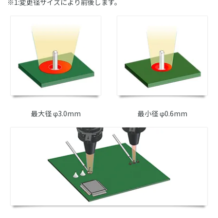
※1:変更径サイズにより前後します。
最大径 φ3.0mm
最小径 φ0.6mm