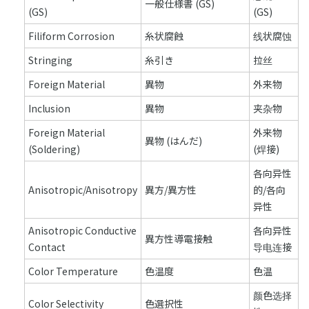
一般仕様書 (GS)
(GS)
(GS)
Filiform Corrosion
糸状腐蝕
线状腐蚀
Stringing
糸引き
拉丝
Foreign Material
異物
外来物
Inclusion
異物
夹杂物
Foreign Material
外来物
異物 (はんだ)
(Soldering)
(焊接)
各向异性
Anisotropic/Anisotropy
異方/異方性
的/各向
异性
Anisotropic Conductive
各向异性
異方性導電接触
Contact
导电连接
Color Temperature
色温度
色温
颜色选择
Color Selectivity
色選択性