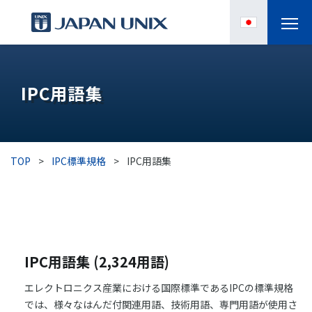
製品情報
IPC用語集
IPC
導入事例
TOP
>
IPC標準規格
>
IPC用語集
各種サポート
お役立ち情報
企業情報
IPC用語集 (2,324用語)
エレクトロニクス産業における国際標準であるIPCの標準規格
では、様々なはんだ付関連用語、技術用語、専門用語が使用さ