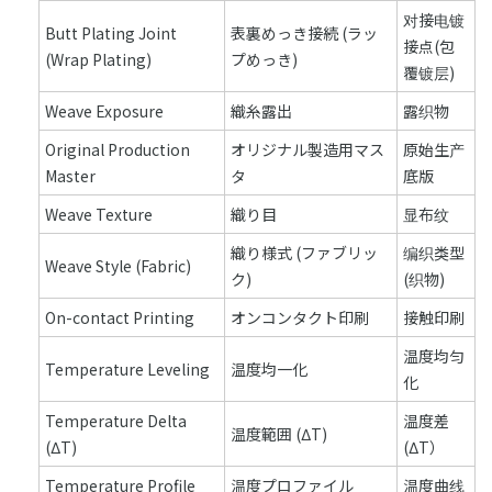
对接电镀
Butt Plating Joint
表裏めっき接続 (ラッ
接点(包
(Wrap Plating)
プめっき)
覆镀层)
Weave Exposure
織糸露出
露织物
Original Production
オリジナル製造用マス
原始生产
Master
タ
底版
Weave Texture
織り目
显布纹
織り様式 (ファブリッ
编织类型
Weave Style (Fabric)
ク)
(织物)
On-contact Printing
オンコンタクト印刷
接触印刷
温度均匀
Temperature Leveling
温度均一化
化
Temperature Delta
温度差
温度範囲 (ΔT)
(ΔT)
(ΔT）
Temperature Profile
温度プロファイル
温度曲线