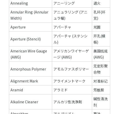
Annealing
アニーリング
退火
Annular Ring (Annular
アニュラリング (アニ
孔环(环
Width)
ュラ幅)
宽)
Aperture
アパーチャ
光圈
アパーチャ (ステンシ
开孔(模
Aperture (Stencil)
ル)
板)
American Wire Gauge
アメリカンワイヤーゲ
美国线规
(AWG)
ージ (AWG)
(AWG)
无定形聚
Amorphous Polymer
アモルファスポリマー
合物
Alignment Mark
アライメントマーク
对准标记
Aramid
アラミド
芳酰胺
碱性清洗
Alkaline Cleaner
アルカリ性洗浄剤
剂
Algorithm
アルゴリズム
算法