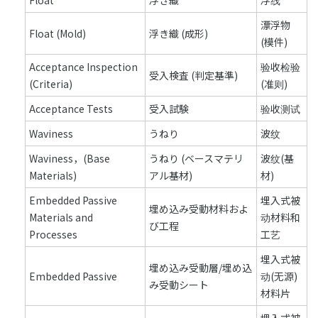
Float
浮き織
浮线
漂浮物
Float (Mold)
浮き織 (成形)
(模件)
Acceptance Inspection
验收检验
受入検査 (判定基準)
(Criteria)
(准则)
Acceptance Tests
受入試験
验收测试
Waviness
うねり
波纹
Waviness，(Base
うねり (ベースマテリ
波纹(基
Materials)
アル基材)
材)
Embedded Passive
埋入式被
埋め込み受動材料およ
Materials and
动材料和
び工程
Processes
工艺
埋入式被
埋め込み受動層/埋め込
Embedded Passive
动(无源)
み受動シート
材料片