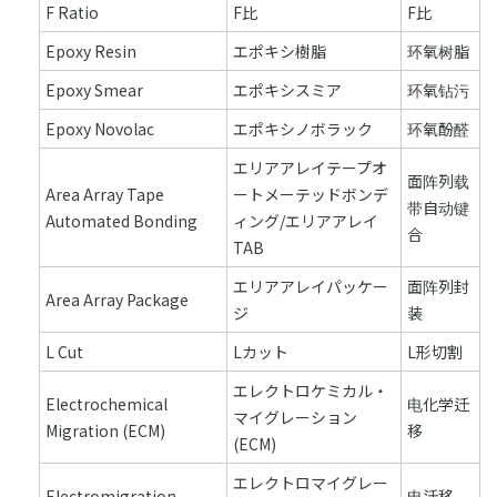
F Ratio
F比
F比
Epoxy Resin
エポキシ樹脂
环氧树脂
Epoxy Smear
エポキシスミア
环氧钻污
Epoxy Novolac
エポキシノボラック
环氧酚醛
エリアアレイテープオ
面阵列载
Area Array Tape
ートメーテッドボンデ
带自动键
Automated Bonding
ィング/エリアアレイ
合
TAB
エリアアレイパッケー
面阵列封
Area Array Package
ジ
装
L Cut
Lカット
L形切割
エレクトロケミカル・
Electrochemical
电化学迁
マイグレーション
Migration (ECM)
移
(ECM)
エレクトロマイグレー
Electromigration
电迁移