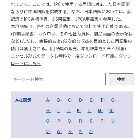
れている。ここでは、IPCで使用する用語に対応した日本語訳
03-3588-0551
ならびに中国語訳を掲載する。なお、日本語訳においては、翻
訳済のIPC各標準書、JIS用語集、JPCA用語集を参照した。
本用語集は、各社の企業活動において無料で使用可能である。
(作業手順書、カタログ、その他社内資料、製品画面の表示項目
お問い合わせ
など) ただし、直接的および2次的な収益を目的とした用語集の
使用は禁止される。(用語集の販売、本用語集を外部へ譲渡)
エクセル形式のデータも無料で一括ダウンロード可能。
ダウン
ロードはこちら
資料ダウンロード
検索
A-Z表示
A-
B-
C-
D-
E-
F-
G-
H-
I-
J-
K-
L-
M-
N-
O-
P-
Q-
R-
S-
T-
U-
V-
W-
X-
Y-
Z-