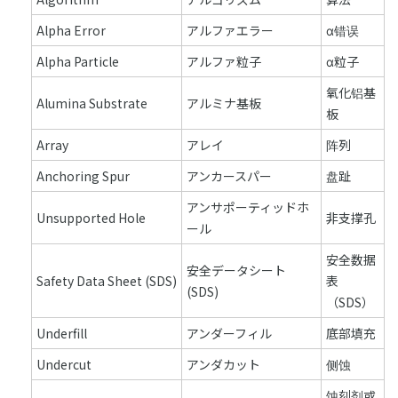
Alpha Error
アルファエラー
α错误
Alpha Particle
アルファ粒子
α粒子
氧化铝基
Alumina Substrate
アルミナ基板
板
Array
アレイ
阵列
Anchoring Spur
アンカースパー
盘趾
アンサポーティッドホ
Unsupported Hole
非支撑孔
ール
安全数据
安全データシート
Safety Data Sheet (SDS)
表
(SDS)
（SDS）
Underfill
アンダーフィル
底部填充
Undercut
アンダカット
侧蚀
蚀刻剂或