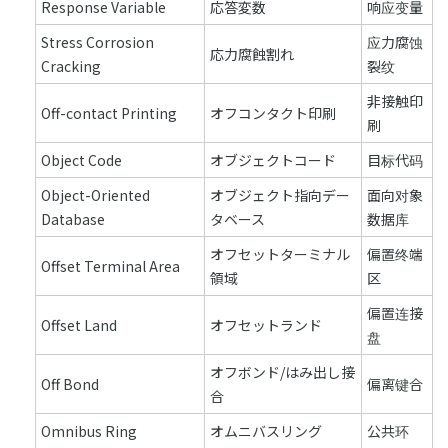
Response Variable
応答変数
响应变量
Stress Corrosion
应力腐蚀
応力腐蝕割れ
Cracking
裂纹
非接触印
Off-contact Printing
オフコンタクト印刷
刷
Object Code
オブジェクトコード
目标代码
Object-Oriented
オブジェクト指向デー
面向对象
Database
タベース
数据库
オフセットターミナル
偏置终端
Offset Terminal Area
領域
区
偏置连接
Offset Land
オフセットランド
盘
オフボンド/はみ出し接
Off Bond
偏离键合
合
Omnibus Ring
オムニバスリング
公共环