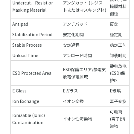
Undercut，Resist or
アンダカット (レジス
掩膜材料
Masking Material
トまたはマスキング材)
侧蚀
Antipad
アンチパッド
反盘
Stabilization Period
安定化期間
稳定期
Stable Process
安定過程
稳定工艺
Unload Time
アンロード時間
卸载时间
静电放电
ESD保護エリア/静電気
ESD Protected Area
(ESD)保
放電保護区域
护区
E Glass
Eガラス
E玻璃
Ion Exchange
イオン交換
离子交换
可电离
Ionizable (Ionic)
イオン性汚染物
(离子)污
Contamination
染物