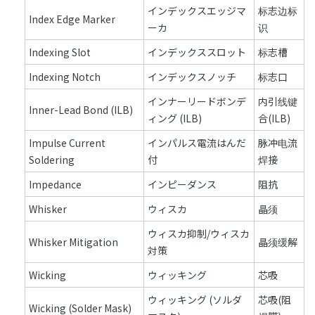
インデックスエッジマ
标志边标
Index Edge Marker
ーカ
识
Indexing Slot
インデックススロット
标志槽
Indexing Notch
インデックスノッチ
标志口
インナーリードボンデ
内引线键
Inner-Lead Bond (ILB)
ィング (ILB)
合(ILB)
Impulse Current
インパルス電流はんだ
脉冲电流
Soldering
付
焊接
Impedance
インピーダンス
阻抗
Whisker
ウィスカ
晶须
ウィスカ抑制/ウィスカ
Whisker Mitigation
晶须缓解
対策
Wicking
ウィッキング
芯吸
ウィッキング (ソルダ
芯吸(阻
Wicking (Solder Mask)