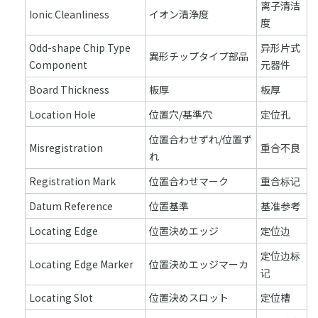
离子清洁
Ionic Cleanliness
イオン清浄度
度
Odd-shape Chip Type
异形片式
異形チップタイプ部品
Component
元器件
Board Thickness
板厚
板厚
Location Hole
位置穴/基準穴
定位孔
位置合わせずれ/位置ず
Misregistration
重合不良
れ
Registration Mark
位置合わせマーク
重合标记
Datum Reference
位置基準
基准参考
Locating Edge
位置決めエッジ
定位边
定位边标
Locating Edge Marker
位置決めエッジマーカ
记
Locating Slot
位置決めスロット
定位槽