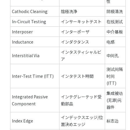
性
Cathodic Cleaning
陰極洗浄
阴极清洗
In-Circuit Testing
インサーキットテスト
在线测试
Interposer
インターポーザ
中介基板
Inductance
インダクタンス
电感
インタスティシャルビ
Interstitial Via
中间孔
ア
测试间隔
Inter-Test Time (ITT)
インタテスト時間
时间
(ITT)
集成被动
Integrated Passive
インテグレーテッド受
(无源)元
Component
動部品
器件
インデックスエッジ/位
Index Edge
标志边
置決めエッジ