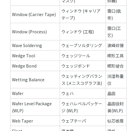
マスク)
焊膜)
ウィンドウ (キャリア
窗口(载
Window (Carrier Tape)
テープ)
带)
窗口(工
Window (Process)
ウィンドウ (工程)
艺)
Wave Soldering
ウェーブソルダリング
波峰焊接
Wedge Tool
ウェッジツール
楔形工具
Wedge Bond
ウェッジボンド
楔形键合
ウェッティングバラン
润湿称量
Wetting Balance
ス (メニスコグラフ法)
仪
Wafer
ウェハ
晶圆
Wafer Level Package
ウェハレベルパッケー
晶圆级封
(WLP)
ジ (WLP)
装(WLP)
Web Taper
ウェブテーパ
钻芯锥度