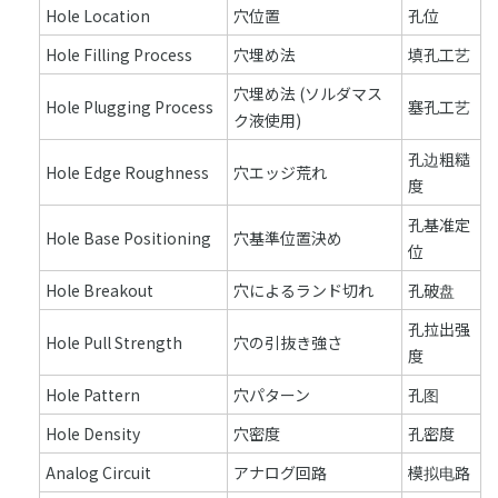
Hole Location
穴位置
孔位
Hole Filling Process
穴埋め法
填孔工艺
穴埋め法 (ソルダマス
Hole Plugging Process
塞孔工艺
ク液使用)
孔边粗糙
Hole Edge Roughness
穴エッジ荒れ
度
孔基准定
Hole Base Positioning
穴基準位置決め
位
Hole Breakout
穴によるランド切れ
孔破盘
孔拉出强
Hole Pull Strength
穴の引抜き強さ
度
Hole Pattern
穴パターン
孔图
Hole Density
穴密度
孔密度
Analog Circuit
アナログ回路
模拟电路