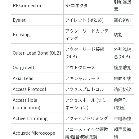
射频连接
RF Connector
RFコネクタ
器
Eyelet
アイレット (はとめ)
空心铆钉
アウターリードカッテ
Excising
切割
ィング
アウターリード接続
外引线键
Outer-Lead Bond (OLB)
(OLB)
合(OLB)
Outgrowth
アウトグロース
镀层增宽
Axial Lead
アキシャルリード
轴向引线
Access Protocol
アクセスプロトコル
访问协议
Access Hole
アクセスホール (ラミ
余隙孔
(Lamination)
ネーション)
(层压)
Active Trimming
アクティブトリミング
带电修整
アコースティック顕微
超声显微
Acoustic Microscope
鏡/超音波顕微鏡
镜