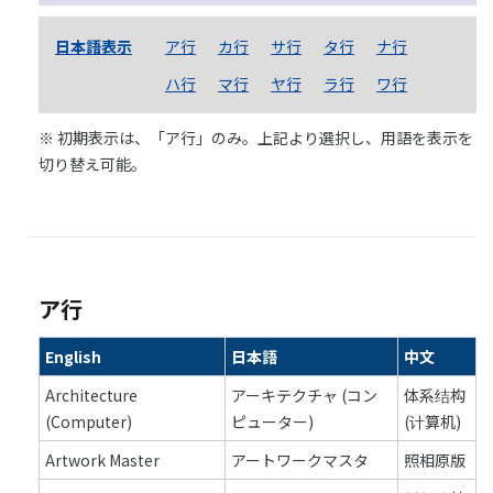
日本語表示
ア行
カ行
サ行
タ行
ナ行
ハ行
マ行
ヤ行
ラ行
ワ行
※ 初期表示は、「ア行」のみ。上記より選択し、用語を表示を
切り替え可能。
ア行
English
日本語
中文
Architecture
アーキテクチャ (コン
体系结构
(Computer)
ピューター)
(计算机)
Artwork Master
アートワークマスタ
照相原版