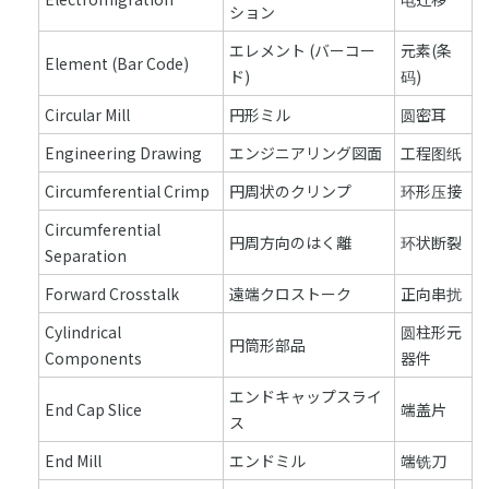
ション
エレメント (バーコー
元素(条
Element (Bar Code)
ド)
码)
Circular Mill
円形ミル
圆密耳
Engineering Drawing
エンジニアリング図面
工程图纸
Circumferential Crimp
円周状のクリンプ
环形压接
Circumferential
円周方向のはく離
环状断裂
Separation
Forward Crosstalk
遠端クロストーク
正向串扰
Cylindrical
圆柱形元
円筒形部品
Components
器件
エンドキャップスライ
End Cap Slice
端盖片
ス
End Mill
エンドミル
端铣刀