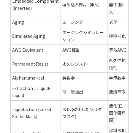
Embedded Component
埋め込み部品 (挿入)
器件(插
(Inserted)
入)
Aging
エージング
老化
エージングシミュレー
Simulated Aging
模拟老化
ション
AWG Equivalent
AWG相当
等效AWG
永久性抗
Permanent Resist
永久レジスト
蚀剂
Alphanumerical
英数字
字母数字
Extraction，Liquid-
液－液抽出
液液萃取
Liquid
液化(已
Liquefaction (Cured
液化 (硬化したソルダ
固化阻焊
Solder Mask)
マスク)
膜)
焊料液相