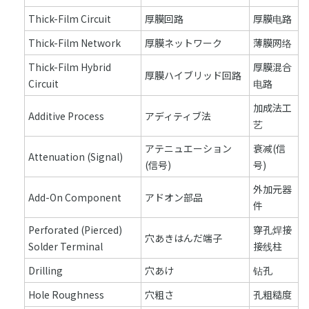
Thick-Film Circuit
厚膜回路
厚膜电路
Thick-Film Network
厚膜ネットワーク
薄膜网络
Thick-Film Hybrid
厚膜混合
厚膜ハイブリッド回路
Circuit
电路
加成法工
Additive Process
アディティブ法
艺
アテニュエーション
衰减(信
Attenuation (Signal)
(信号)
号)
外加元器
Add-On Component
アドオン部品
件
Perforated (Pierced)
穿孔焊接
穴あきはんだ端子
Solder Terminal
接线柱
Drilling
穴あけ
钻孔
Hole Roughness
穴粗さ
孔粗糙度