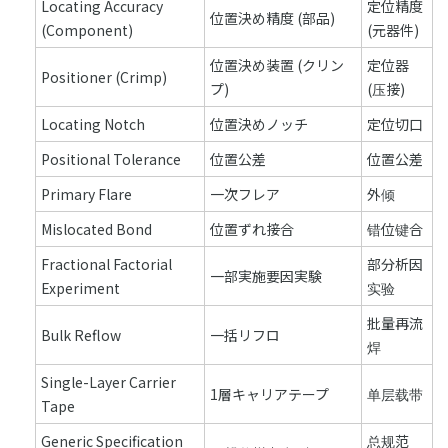
Locating Accuracy
定位精度
位置決め精度 (部品)
(Component)
(元器件)
位置決め装置 (クリン
定位器
Positioner (Crimp)
プ)
(压接)
Locating Notch
位置決めノッチ
定位切口
Positional Tolerance
位置公差
位置公差
Primary Flare
一次フレア
外倾
Mislocated Bond
位置ずれ接合
错位键合
Fractional Factorial
部分析因
一部実施要因実験
Experiment
实验
批量再流
Bulk Reflow
一括リフロ
焊
Single-Layer Carrier
1層キャリアテープ
单层载带
Tape
Generic Specification
总规范