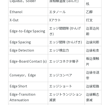
Liquidus，Solder
液相線温度 (はんだ)
线
Ethanol
エタノール
乙醇
X-Out
Xアウト
打叉
エッジ間間隙 (かんげ
边至边间
Edge-to-Edge Spacing
き)
距
Edge Spacing
エッジ間隙 (かんげき)
边缘间距
Edge Detection
エッジ検出力
边缘检查
板边接触
Edge-Board Contact (s)
エッジコネクタ端子
片
边缘传送
Conveyor，Edge
エッジコンベア
带
Edge Short
エッジショート
边缘短路
Edge-Transition
エッジトランジション
边缘瞬态
Attenuation
減衰
衰减