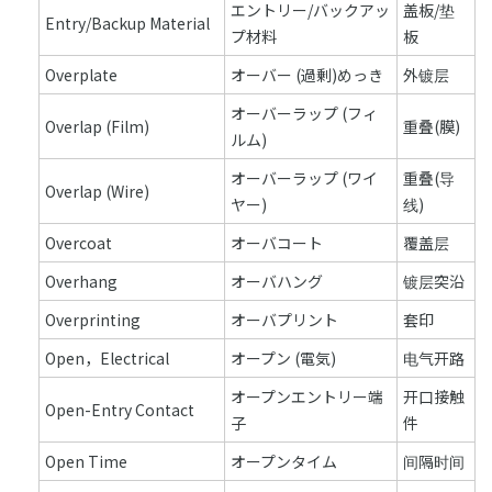
エントリー/バックアッ
盖板/垫
Entry/Backup Material
プ材料
板
Overplate
オーバー (過剰)めっき
外镀层
オーバーラップ (フィ
Overlap (Film)
重叠(膜)
ルム)
オーバーラップ (ワイ
重叠(导
Overlap (Wire)
ヤー)
线)
Overcoat
オーバコート
覆盖层
Overhang
オーバハング
镀层突沿
Overprinting
オーバプリント
套印
Open，Electrical
オープン (電気)
电气开路
オープンエントリー端
开口接触
Open-Entry Contact
子
件
Open Time
オープンタイム
间隔时间