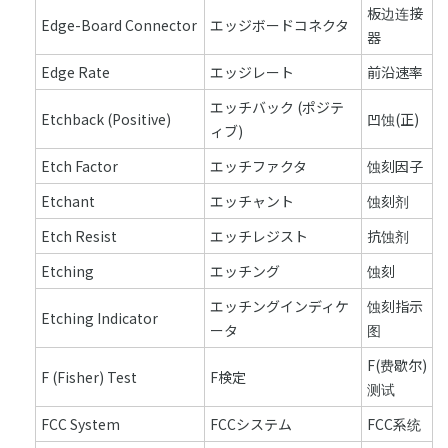
板边连接
Edge-Board Connector
エッジボードコネクタ
器
Edge Rate
エッジレート
前沿速率
エッチバック (ポジテ
Etchback (Positive)
凹蚀(正)
ィブ)
Etch Factor
エッチファクタ
蚀刻因子
Etchant
エッチャント
蚀刻剂
Etch Resist
エッチレジスト
抗蚀剂
Etching
エッチング
蚀刻
エッチングインディケ
蚀刻指示
Etching Indicator
ータ
图
F(费歇尔)
F (Fisher) Test
F検定
测试
FCC System
FCCシステム
FCC系统