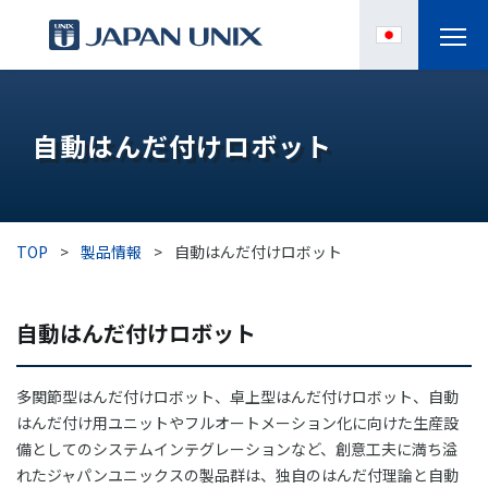
製品情報
自動はんだ付けロボット
IPC
導入事例
TOP
>
製品情報
>
自動はんだ付けロボット
各種サポート
自動はんだ付けロボット
お役立ち情報
多関節型はんだ付けロボット、卓上型はんだ付けロボット、自動
企業情報
はんだ付け用ユニットやフルオートメーション化に向けた生産設
備としてのシステムインテグレーションなど、創意工夫に満ち溢
れたジャパンユニックスの製品群は、独自のはんだ付理論と自動