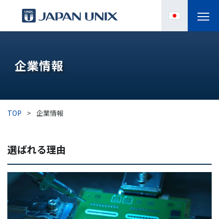
製品情報
企業情報
IPC
導入事例
TOP
>
企業情報
各種サポート
選ばれる理由
お役立ち情報
企業情報