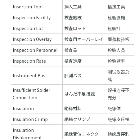
Insertion Tool
挿入工具
插接工具
Inspection Facility
検査施設
检验设施
Inspection Lot
検査ロット
检验批
Inspection Overlay
検査用オーバーレイ
覆盖检验板
Inspection Personnel
検査員
检验人员
Inspection Rate
検査速度
检验速率
测试仪器总
Instrument Bus
計測バス
线
Insufficient Solder
焊接连接不
はんだ不足接続
Connection
充分
Insulation
絶縁材料
绝缘体
Insulation Crimp
絶縁クリンプ
绝缘皮压接
Insulation
絶縁変位コネクタ
绝缘皮穿刺
Displacement