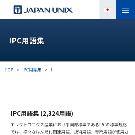
製品情報
IPC用語集
IPC
導入事例
TOP
>
IPC用語集
>
I
各種サポート
お役立ち情報
企業情報
IPC用語集 (2,324用語)
エレクトロニクス産業における国際標準であるIPCの標準規格
では、様々なはんだ付関連用語、技術用語、専門用語が使用さ