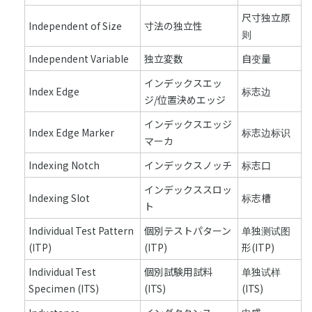
尺寸独立原
Independent of Size
寸法の独立性
则
Independent Variable
独立変数
自变量
インデックスエッ
Index Edge
标志边
ジ/位置決めエッジ
インデックスエッジ
Index Edge Marker
标志边标识
マーカ
Indexing Notch
インデックスノッチ
标志口
インデックススロッ
Indexing Slot
标志槽
ト
Individual Test Pattern
個別テストパターン
单独测试图
(ITP)
(ITP)
形(ITP)
Individual Test
個別試験用試料
单独试样
Specimen (ITS)
(ITS)
(ITS)