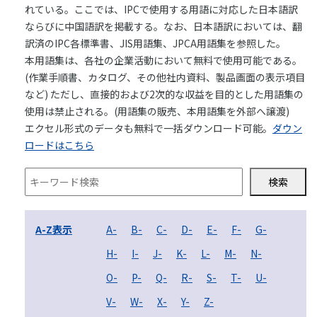
れている。ここでは、IPCで使用する用語に対応した日本語訳
03-3588-0551
ならびに中国語訳を掲載する。なお、日本語訳においては、翻
訳済のIPC各標準書、JIS用語集、JPCA用語集を参照した。
本用語集は、各社の企業活動において無料で使用可能である。
(作業手順書、カタログ、その他社内資料、製品画面の表示項目
お問い合わせ
など) ただし、直接的および2次的な収益を目的とした用語集の
使用は禁止される。(用語集の販売、本用語集を外部へ譲渡)
エクセル形式のデータも無料で一括ダウンロード可能。
ダウン
ロードはこちら
資料ダウンロード
検索
A-Z表示
A-
B-
C-
D-
E-
F-
G-
H-
I-
J-
K-
L-
M-
N-
O-
P-
Q-
R-
S-
T-
U-
V-
W-
X-
Y-
Z-