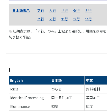
日本語表示
ア行
カ行
サ行
タ行
ナ行
ハ行
マ行
ヤ行
ラ行
ワ行
※ 初期表示は、「ア行」のみ。上記より選択し、用語を表示を
切り替え可能。
I
English
日本語
中文
Icicle
つらら
焊料毛刺
Identical Processing
同一条件加工
等同加工
Illuminance
照度
照度