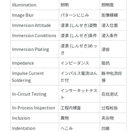
Illumination
照明
照明度
Image Blur
パターンにじみ
图像模糊
Immersion Attitude
浸漬 (しんせき)姿勢
浸入位置
Immersion Conditions
浸漬 (しんせき)条件
浸入条件
浸漬 (しんせき)めっ
Immersion Plating
浸镀
き
Impedance
インピーダンス
阻抗
Impulse Current
インパルス電流はん
脉冲电流焊
Soldering
だ付
接
インサーキットテス
In-Circuit Testing
在线测试
ト
In-Process Inspection
工程内検査
过程检验
Inclusion
異物
夹杂物
Indentation
へこみ
凹痕