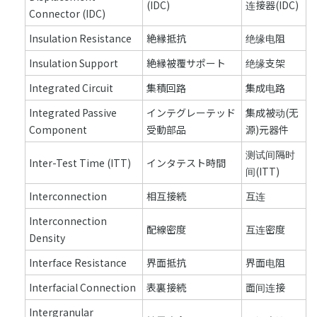
(IDC)
连接器(IDC)
Connector (IDC)
Insulation Resistance
絶縁抵抗
绝缘电阻
Insulation Support
絶縁被覆サポート
绝缘支架
Integrated Circuit
集積回路
集成电路
Integrated Passive
インテグレーテッド
集成被动(无
Component
受動部品
源)元器件
测试间隔时
Inter-Test Time (ITT)
インタテスト時間
间(ITT)
Interconnection
相互接続
互连
Interconnection
配線密度
互连密度
Density
Interface Resistance
界面抵抗
界面电阻
Interfacial Connection
表裏接続
面间连接
Intergranular