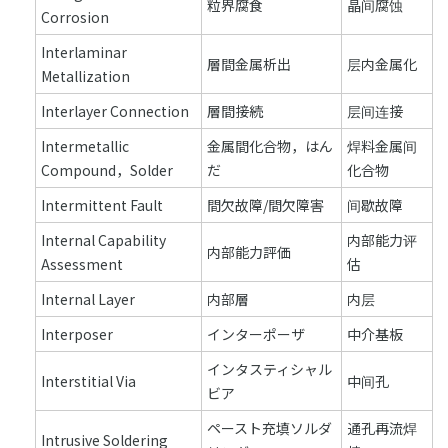
粒界腐食
晶间腐蚀
Corrosion
Interlaminar
層間金属析出
层内金属化
Metallization
Interlayer Connection
層間接続
层间连接
Intermetallic
金属間化合物，はん
焊料金属间
Compound，Solder
だ
化合物
Intermittent Fault
間欠故障/間欠障害
间歇故障
Internal Capability
内部能力评
内部能力評価
Assessment
估
Internal Layer
内部層
内层
Interposer
インターポーザ
中介基板
インタスティシャル
Interstitial Via
中间孔
ビア
ペースト充填ソルダ
通孔再流焊
Intrusive Soldering