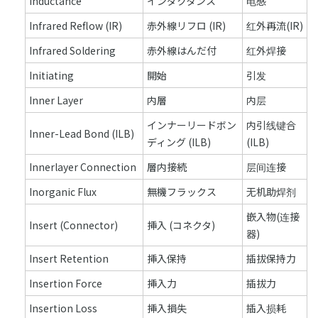
Inductance
インダクタンス
电感
Infrared Reflow (IR)
赤外線リフロ (IR)
红外再流(IR)
Infrared Soldering
赤外線はんだ付
红外焊接
Initiating
開始
引发
Inner Layer
内層
内层
インナーリードボン
内引线键合
Inner-Lead Bond (ILB)
ディング (ILB)
(ILB)
Innerlayer Connection
層内接続
层间连接
Inorganic Flux
無機フラックス
无机助焊剂
嵌入物(连接
Insert (Connector)
挿入 (コネクタ)
器)
Insert Retention
挿入保持
插拔保持力
Insertion Force
挿入力
插拔力
Insertion Loss
挿入損失
插入损耗