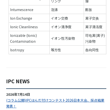
リング
接
Intumescence
泡沸
膨胀
Ion Exchange
イオン交換
离子交换
Ionic Cleanliness
イオン清浄度
离子清洁度
Ionizable (Ionic)
可电离(离子)
イオン性汚染物
Contamination
污染物
Isotropy
等方性
各向同性
IPC NEWS
2026年7月14日
(コラム公開)IPCはんだ付けコンテスト2026日本大会、採点結果
発表！