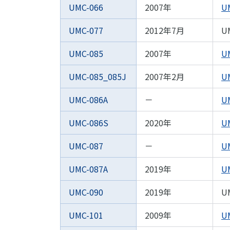
UMC-066
2007年
U
UMC-077
2012年7月
U
UMC-085
2007年
U
UMC-085_085J
2007年2月
U
UMC-086A
－
U
UMC-086S
2020年
U
UMC-087
－
U
UMC-087A
2019年
U
UMC-090
2019年
U
UMC-101
2009年
U