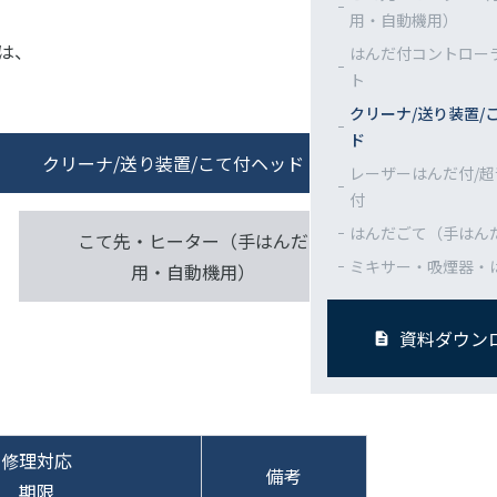
用・自動機用）
は、
はんだ付コントロー
ト
クリーナ/送り装置/
ド
クリーナ/送り装置/こて付ヘッド
レーザーはんだ付/
付
はんだごて（手はん
こて先・ヒーター（手はんだ
ミキサー・吸煙器・
用・自動機用）
資料ダウン
修理対応
備考
期限