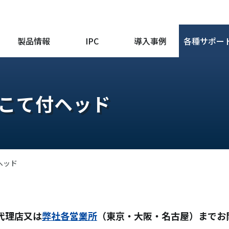
製品情報
IPC
導入事例
各種サポー
/こて付ヘッド
ヘッド
代理店又は
弊社各営業所
（東京・大阪・名古屋）までお