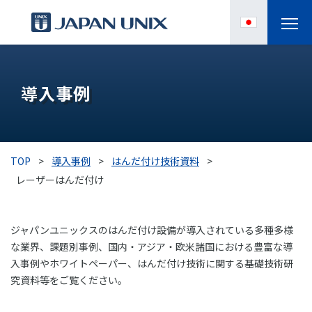
製品情報
導入事例
IPC
導入事例
TOP
>
導入事例
>
はんだ付け技術資料
>
各種サポート
レーザーはんだ付け
お役立ち情報
ジャパンユニックスのはんだ付け設備が導入されている多種多様
な業界、課題別事例、国内・アジア・欧米諸国における豊富な導
企業情報
入事例やホワイトペーパー、はんだ付け技術に関する基礎技術研
究資料等をご覧ください。