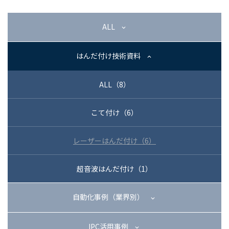
03-3588-0551
ALL
はんだ付け技術資料
お問い合わせ
ALL（8）
こて付け（6）
資料ダウンロード
レーザーはんだ付け（6）
超音波はんだ付け（1）
自動化事例（業界別）
IPC活用事例