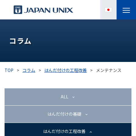
製品情報
コラム
IPC
導入事例
TOP
>
コラム
>
はんだ付けの工程改善
>
メンテナンス
各種サポート
お役立ち情報
ALL
企業情報
はんだ付けの基礎
はんだ付けの工程改善