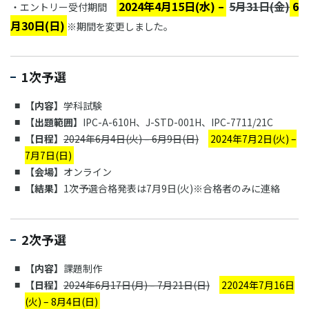
2024年4月15日(水) –
5月31日(金)
6
・エントリー受付期間
月30日(日)
※期間を変更しました。
1次予選
【内容】
学科試験
【出題範囲】
IPC-A-610H、J-STD-001H、IPC-7711/21C
【日程】
2024年6月4日(火) – 6月9日(日)
2024年7月2日(火) –
7月7日(日)
【会場】
オンライン
【結果】
1次予選合格発表は7月9日(火)※合格者のみに連絡
2次予選
【内容】
課題制作
【日程】
2024年6月17日(月) – 7月21日(日)
22024年7月16日
(火) – 8月4日(日)