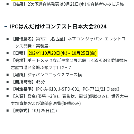
【結果】
2次予選合格発表は8月21日(水)※合格者のみに連絡
IPCはんだ付けコンテスト日本大会2024
【開催展名】
第7回［名古屋］ネプコン ジャパン -エレクトロ
ニクス開発・実装展-
【日程】
2024年10月23日(水) – 10月25日(金)
【会場】
ポートメッセなごや第２展示館 〒455-0848 愛知県名
古屋市港区金城ふ頭２丁目２−７
【場所】
ジャパンユニックスブース横
【競技時間】
45分
【判定基準】
IPC-A-610, J-STD-001, IPC-7711/21 Class3
【入賞】
賞金(優勝～3位)、表彰状、副賞(優勝のみ)、世界大会
参加資格および渡航宿泊費(優勝のみ)
【表彰式】
10月25日(金)