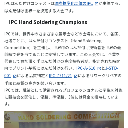
IPCはんだ付けコンテストは
国際標準化団体のIPC
が主催する、
はんだ付け世界一
を決定する大会です。
IPC Hand Soldering Champions
IPCでは、世界中のさまざまな展示会などの会場において、各国、
地域ごとに、はんだ付けコンテスト（Hand Soldering
Competition）を主催し、世界中のはんだ付け技術者を世界の最
前線で光を当てることに支援しています。この大会では、企業を
代表して参加頂く手はんだ付けの高度技術者が、指定された時間
内でプリント基板にはんだ付けを行い、
IPC-A-610
と
J-STD-
001
による品質判定と
IPC-7711/21
によるリワークリペアの
手順と品質の高さを競い合います。
IPCでは、職業として活躍されるプロフェッショナルと学生を対象
に競技会を開催し、優勝、準優勝、3位には賞金を授与していま
す。