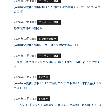
2024年12月19日
コーポレート関連
03-3588-0551
(YouTube動画公開)自動はんだ付け工法の紹介 (レーザー/こて ４つ
の工法)
2024年12月10日
コーポレート関連
冬季休業日のお知らせ
お問い合わせ
2024年12月03日
自動機製品関連
(YouTube動画公開)レーザーはんだ付けの魅力
資料ダウンロード
2024年11月29日
コーポレート関連
【東京】ネプコンジャパン2025出展！ 1月22－24日 @ビックサイ
ト
2024年11月21日
IPC関連
(YouTube動画公開)IPCはんだ付けコンテスト2024 l 日本大会ダイジ
ェスト
2024年11月21日
IPC関連
IPC-2221C 『プリント基板設計に関する共通基準』 最新版リリース