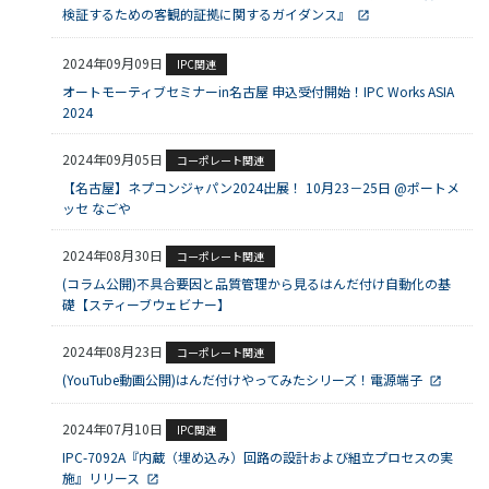
検証するための客観的証拠に関するガイダンス』
2024年09月09日
IPC関連
オートモーティブセミナーin名古屋 申込受付開始！IPC Works ASIA
2024
2024年09月05日
コーポレート関連
【名古屋】ネプコンジャパン2024出展！ 10月23－25日 @ポートメ
ッセ なごや
2024年08月30日
コーポレート関連
(コラム公開)不具合要因と品質管理から見るはんだ付け自動化の基
礎【スティーブウェビナー】
2024年08月23日
コーポレート関連
(YouTube動画公開)はんだ付けやってみたシリーズ！電源端子
2024年07月10日
IPC関連
IPC-7092A『内蔵（埋め込み）回路の設計および組立プロセスの実
施』リリース