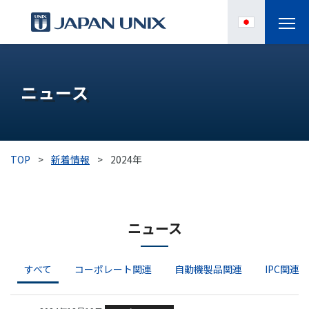
製品情報
ニュース
IPC
導入事例
TOP
>
新着情報
>
2024年
各種サポート
お役立ち情報
ニュース
企業情報
すべて
コーポレート関連
自動機製品関連
IPC関連