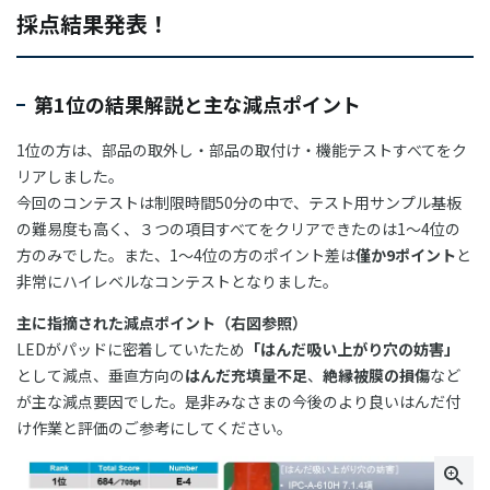
採点結果発表！
第1位の結果解説と主な減点ポイント
1位の方は、部品の取外し・部品の取付け・機能テストすべてをク
リアしました。
今回のコンテストは制限時間50分の中で、テスト用サンプル基板
の難易度も高く、３つの項目すべてをクリアできたのは1～4位の
方のみでした。また、1～4位の方のポイント差は
僅か9ポイント
と
非常にハイレベルなコンテストとなりました。
主に指摘された減点ポイント（右図参照）
LEDがパッドに密着していたため
「はんだ吸い上がり穴の妨害」
として減点、垂直方向の
はんだ充填量不足
、
絶縁被膜の損傷
など
が主な減点要因でした。是非みなさまの今後のより良いはんだ付
け作業と評価のご参考にしてください。