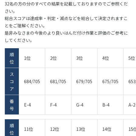
32名の方の分のすべての結果を記載しておりますのでご参照くだ
さい。
総合スコアは達成率・判定・減点などを総合して決定されますこ
とをご理解ください。
是非みなさまの今後のより良いはんだ付け作業と評価のご参考に
してください。
順
1位
2位
3位
4位
5位
位
ス
コ
684/705
681/705
679/705
675/705
653
ア
番
E-4
F-4
G-4
B-4
A-2
号
順
11位
12位
13位
14位
15
位