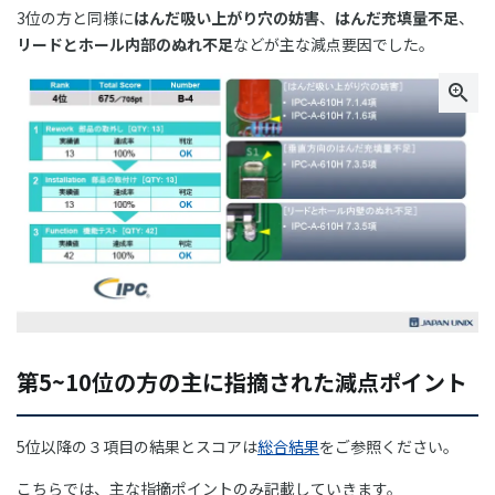
3位の方と同様に
はんだ吸い上がり穴の妨害
、
はんだ充填量不足
、
リードとホール内部のぬれ不足
などが主な減点要因でした。
第5~10位の方の主に指摘された減点ポイント
5位以降の３項目の結果とスコアは
総合結果
をご参照ください。
こちらでは、主な指摘ポイントのみ記載していきます。