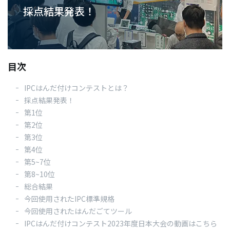
採点結果発表！
03
お
目次
IPCはんだ付けコンテストとは？
採点結果発表！
第1位
資料
第2位
第3位
第4位
第5~7位
第8~10位
総合結果
今回使用されたIPC標準規格
今回使用されたはんだごてツール
IPCはんだ付けコンテスト2023年度日本大会の動画はこちら