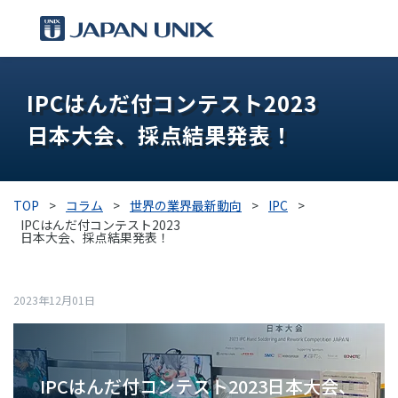
製品情報
IPCはんだ付コンテスト2023
日本大会、採点結果発表！
IPC
導入事例
TOP
>
コラム
>
世界の業界最新動向
>
IPC
>
IPCはんだ付コンテスト2023
各種サポート
日本大会、採点結果発表！
お役立ち情報
2023年12月01日
企業情報
IPCはんだ付コンテスト2023日本大会、