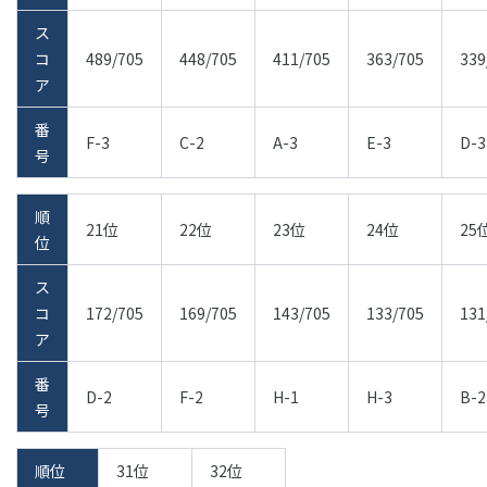
ス
コ
489/705
448/705
411/705
363/705
339
ア
番
F-3
C-2
A-3
E-3
D-3
号
順
21位
22位
23位
24位
25
位
ス
コ
172/705
169/705
143/705
133/705
131
ア
番
D-2
F-2
H-1
H-3
B-2
号
順位
31位
32位