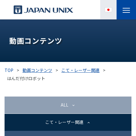
製品情報
動画コンテンツ
IPC
導入事例
TOP
>
動画コンテンツ
>
こて・レーザー関連
>
各種サポート
はんだ付けロボット
お役立ち情報
ALL
企業情報
こて・レーザー関連