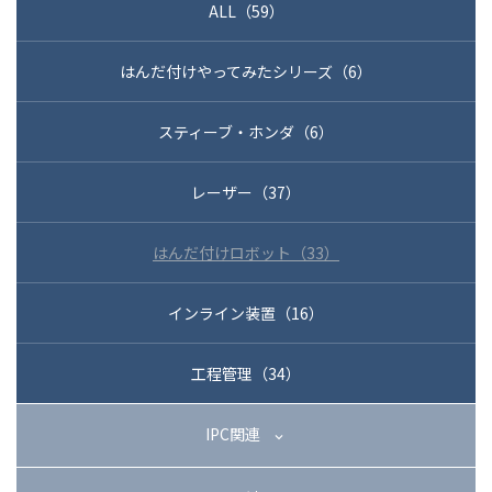
ALL（59）
03-3588-0551
はんだ付けやってみたシリーズ（6）
スティーブ・ホンダ（6）
お問い合わせ
レーザー（37）
資料ダウンロード
はんだ付けロボット（33）
インライン装置（16）
工程管理（34）
IPC関連