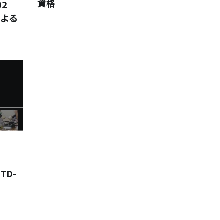
資格
02
による
TD-