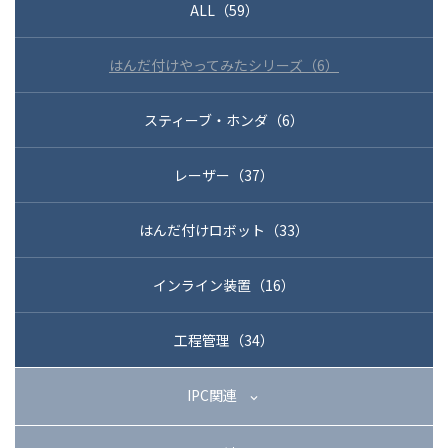
ALL（59）
03-3588-0551
はんだ付けやってみたシリーズ（6）
スティーブ・ホンダ（6）
お問い合わせ
レーザー（37）
資料ダウンロード
はんだ付けロボット（33）
インライン装置（16）
工程管理（34）
IPC関連