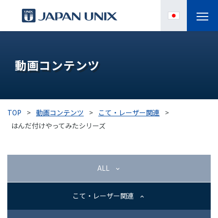
製品情報
動画コンテンツ
IPC
導入事例
TOP
>
動画コンテンツ
>
こて・レーザー関連
>
各種サポート
はんだ付けやってみたシリーズ
お役立ち情報
ALL
企業情報
こて・レーザー関連