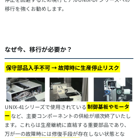
移行を強くお勧めします。
なぜ今、移⾏が必要か？
保守部品入手不可 → 故障時に生産停止リスク
UNIX-41シリーズで使用されている
制御基板やモータ
ー
など、主要コンポーネントの供給が順次終了いたし
ます。これらは生産継続に直結する重要部品であり、
万が一の故障時には修復手段が存在しない状態とな