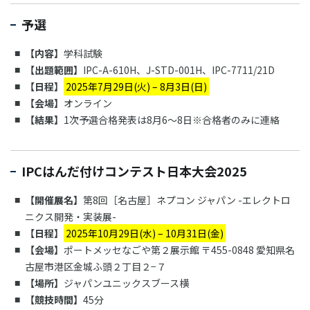
予選
【内容】
学科試験
【出題範囲】
IPC-A-610H、J-STD-001H、IPC-7711/21D
【日程】
2025年7月29日(火) – 8月3日(日)
【会場】
オンライン
【結果】
1次予選合格発表は8月6〜8日※合格者のみに連絡
IPCはんだ付けコンテスト日本大会2025
【開催展名】
第8回［名古屋］ネプコン ジャパン -エレクトロ
ニクス開発・実装展-
【日程】
2025年10月29日(水) – 10月31日(金)
【会場】
ポートメッセなごや第２展示館 〒455-0848 愛知県名
古屋市港区金城ふ頭２丁目２−７
【場所】
ジャパンユニックスブース横
【競技時間】
45分