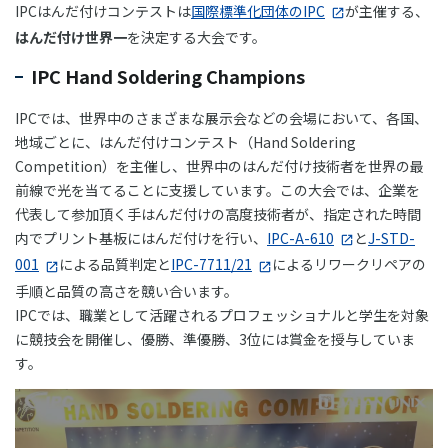
IPCはんだ付けコンテストは
国際標準化団体のIPC
が主催する、
はんだ付け世界一
を決定する大会です。
IPC Hand Soldering Champions
IPCでは、世界中のさまざまな展示会などの会場において、各国、
地域ごとに、はんだ付けコンテスト（Hand Soldering
Competition）を主催し、世界中のはんだ付け技術者を世界の最
前線で光を当てることに支援しています。この大会では、企業を
代表して参加頂く手はんだ付けの高度技術者が、指定された時間
内でプリント基板にはんだ付けを行い、
IPC-A-610
と
J-STD-
001
による品質判定と
IPC-7711/21
によるリワークリペアの
手順と品質の高さを競い合います。
IPCでは、職業として活躍されるプロフェッショナルと学生を対象
に競技会を開催し、優勝、準優勝、3位には賞金を授与していま
す。