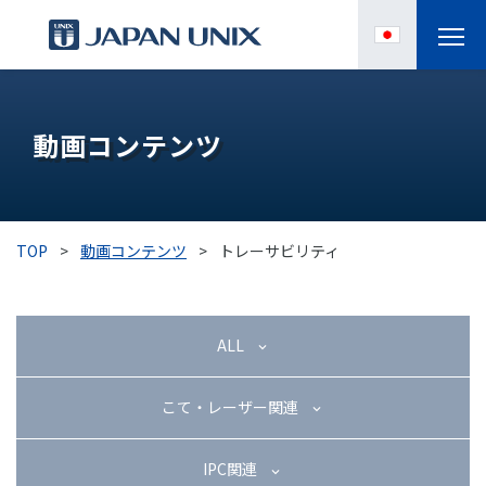
製品情報
動画コンテンツ
IPC
導入事例
TOP
>
動画コンテンツ
>
トレーサビリティ
各種サポート
お役立ち情報
ALL
企業情報
こて・レーザー関連
IPC関連