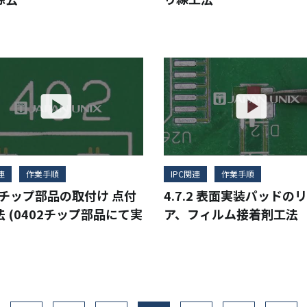
連
作業手順
IPC関連
作業手順
.2チップ部品の取付け 点付
4.7.2 表面実装パッドの
 (0402チップ部品にて実
ア、フィルム接着剤工法