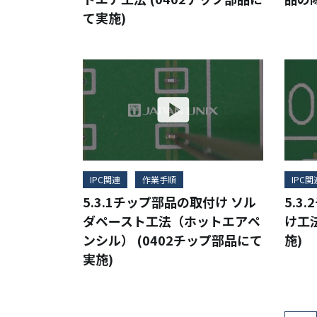
て実施)
IPC関連
作業手順
IPC関
5.3.1チップ部品の取付け ソル
5.3
ダペースト工法（ホットエアペ
け工法
ンシル） (0402チップ部品にて
施)
実施)