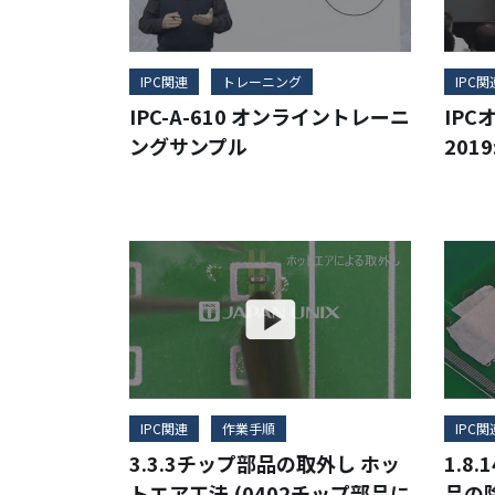
IPC関連
トレーニング
IPC関
IPC-A-610 オンライントレーニ
IP
ングサンプル
2019
IPC関連
作業手順
IPC関
3.3.3チップ部品の取外し ホッ
1.8
トエア工法 (0402チップ部品に
品の