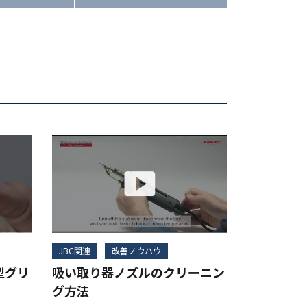
JBC関連
改善ノウハウ
型グリ
吸い取り器ノズルのクリーニン
グ方法