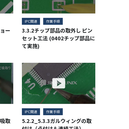
IPC関連
作業手順
ショー
3.3.2チップ部品の取外し ピン
セット工法 (0402チップ部品に
て実施)
IPC関連
作業手順
 吸取
5.2.2_5.3.3ガルウィングの取
付け（点付け＆連続工法）