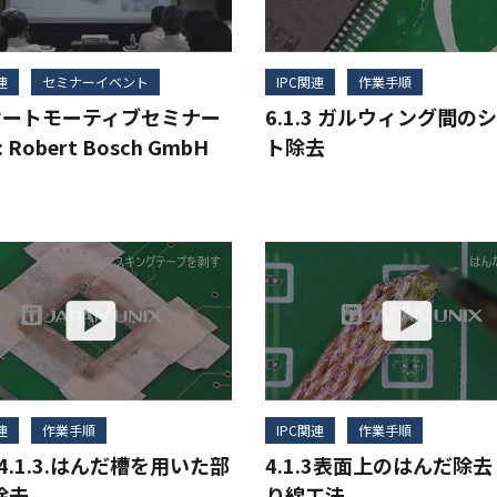
連
セミナーイベント
IPC関連
作業手順
Cオートモーティブセミナー
6.1.3 ガルウィング間の
: Robert Bosch GmbH
ト除去
連
作業手順
IPC関連
作業手順
.14.1.3.はんだ槽を用いた部
4.1.3表面上のはんだ除去
除去
り線工法