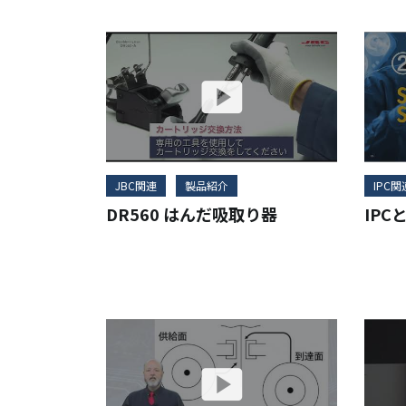
JBC関連
製品紹介
IPC関
DR560 はんだ吸取り器
IPC