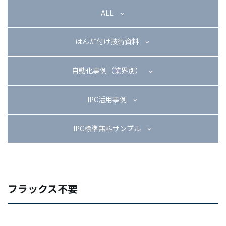
03-3588-0551
ALL
はんだ付け技術資料
お問い合わせ
自動化事例（業界別）
IPC活用事例
資料ダウンロード
IPC標準無料サンプル
フラックス不要