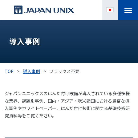
製品情報
導入事例
IPC
導入事例
TOP
>
導入事例
>
フラックス不要
各種サポート
ジャパンユニックスのはんだ付け設備が導入されている多種多様
お役立ち情報
な業界、課題別事例、国内・アジア・欧米諸国における豊富な導
入事例やホワイトペーパー、はんだ付け技術に関する基礎技術研
企業情報
究資料等をご覧ください。