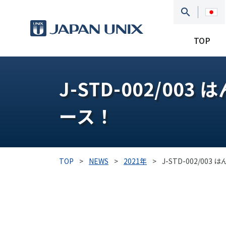
TOP
J-STD-002/0
ース！
TOP
>
NEWS
>
2021年
>
J-STD-002/0