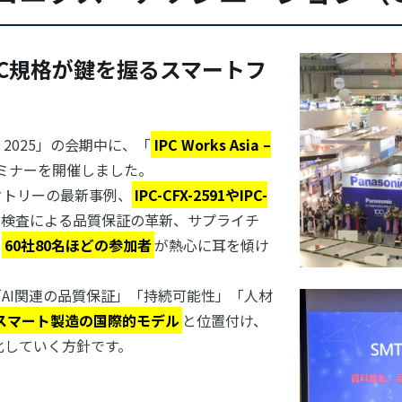
湾、「IPC規格が鍵を握るスマートフ
ei 2025」の会期中に、「
IPC Works Asia –
ミナーを開催しました。
クトリーの最新事例、
IPC-CFX-2591やIPC-
I検査による品質保証の革新、サプライチ
、
60社80名ほどの参加者
が熱心に耳を傾け
「AI関連の品質保証」「持続可能性」「人材
スマート製造の国際的モデル
と位置付け、
化していく方針です。