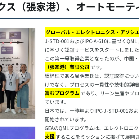
クス（張家港）、オートモーテ
グローバル・エレクトロニクス・アソシエ
J-STD-001およびIPC-A-610に基づく
に基づく認証サービスをスタートしました
この第一号取得企業となったのが、中国・
（張家港）有限公司
です。
総経理である周明業氏は、認証取得につい
けでなく、プロセスの一貫性や技術的詳細
富むプログラム
であり、リーン生産やプ
ています。
日本では、一昨年よりIPC-J-STD-001お
開始されています。
GEAのQMLプログラムは、エレクトロニ
支援
することをミッションに掲げて展開