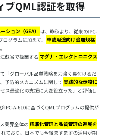
ィブQML認証を取得
ーション（GEA）
は、昨秋より、従来のIPC-
QMLプログラムに加えて、
車載用途向け追加規格
。
江蘇省で操業する
マグナ・エレクトロニクス
て「グローバル品質戦略を力強く裏付けるだ
、予防的メカニズムに関して
実践的な示唆に
ロセス最適化の支援に大変役立った」と評価し
よびIPC-A-610に基づくQMLプログラムの提供が
クス業界全体の
標準化管理と品質管理の進展を
されており、日本でも今後ますますの活用が期