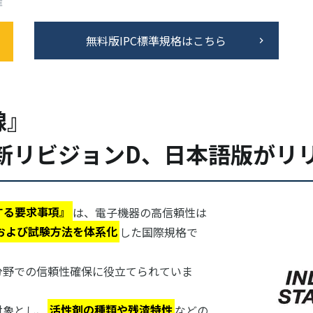
催
無料版IPC標準規格はこちら
線』
04」最新リビジョンD、日本語版がリ
関する要求事項』
は、電子機器の高信頼性は
および試験方法を体系化
した国際規格で
分野での信頼性確保に役立てられていま
対象とし、
活性剤の種類や残渣特性
などの