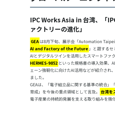
IPC Works Asia in 台
ァクトリーの進化」
GEA
は8月下旬、展示会「Automation Taip
AI and Factory of the Future
」と題するセ
AIとデジタルツインを活用したスマートファ
HERMES-9852
といった規格書の導入効果、A
ェーン強靭化に向けたAI活用などが紹介され
ました。
GEAは、「電子組立品に関する基準の統合」
育成」を今後の重点領域として言及。
台湾を
電子産業の持続的発展を支える取り組みを強