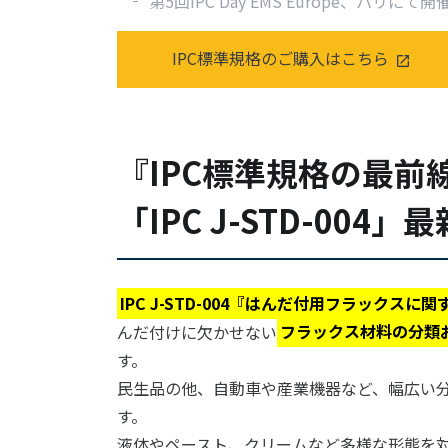
第5回IPC Day EMS Europe、パリにて開
IPC標準規格のご購入はこちら
『IPC標準規格の最前
「IPC J-STD-0
IPC J-STD-004『はんだ付用フラックスに
んだ付けに欠かせない
フラックス材料の分類
す。
民生品の他、自動車や産業機器など、幅広い
す。
液体やペースト、クリームなど多様な形態を