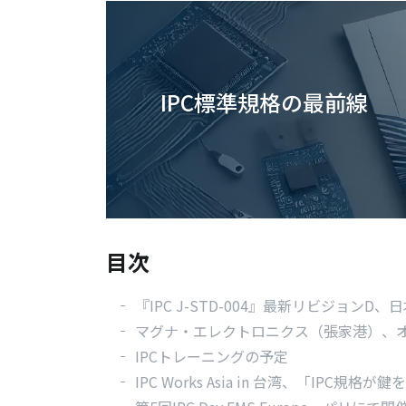
IPC標準規格の最前線
目次
『IPC J-STD-004』最新リビジョンD
マグナ・エレクトロニクス（張家港）、オ
IPCトレーニングの予定
IPC Works Asia in 台湾、「IP