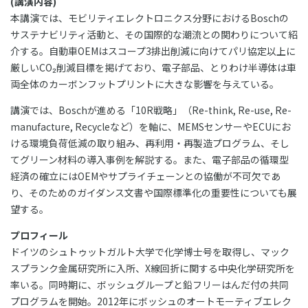
(講演内容)
本講演では、モビリティエレクトロニクス分野におけるBoschの
サステナビリティ活動と、その国際的な潮流との関わりについて紹
介する。自動車OEMはスコープ3排出削減に向けてパリ協定以上に
厳しいCO₂削減目標を掲げており、電子部品、とりわけ半導体は車
両全体のカーボンフットプリントに大きな影響を与えている。
講演では、Boschが進める「10R戦略」（Re-think, Re-use, Re-
manufacture, Recycleなど）を軸に、MEMSセンサーやECUにお
ける環境負荷低減の取り組み、再利用・再製造プログラム、そし
てグリーン材料の導入事例を解説する。また、電子部品の循環型
経済の確立にはOEMやサプライチェーンとの協働が不可欠であ
り、そのためのガイダンス文書や国際標準化の重要性についても展
望する。
プロフィール
ドイツのシュトゥットガルト大学で化学博士号を取得し、マック
スプランク金属研究所に入所、X線回折に関する中央化学研究所を
率いる。同時期に、ボッシュグループと鉛フリーはんだ付の共同
プログラムを開始。2012年にボッシュのオートモーティブエレク