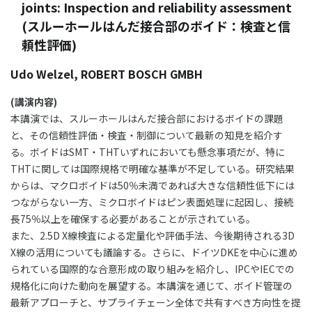
joints: Inspection and reliability assessment
(スルーホールはんだ接合部のボイド：検査と信
頼性評価)
Udo Welzel, ROBERT BOSCH GMBH
(講演内容)
本講演では、スルーホールはんだ接合部におけるボイドの課題
と、その信頼性評価・検査・制御について最新の知見を紹介す
る。ボイドはSMT・THTいずれにおいても懸念事項だが、特に
THTに関しては国際規格で明確な基準が不足している。研究結果
からは、マクロボイドは50％未満であれば大きな信頼性低下には
つながらない一方、ミクロボイドはピン表面処理に起因し、接続
長75％以上を確保する必要があることが示されている。
また、2.5D X線検査による定量化や評価手法、今後期待される3D
X線の活用についても議論する。さらに、ドイツDKEを中心に進め
られている国際的な合意形成の取り組みを紹介し、IPCやIECでの
規格化に向けた動向を展望する。本講演を通じて、ボイド管理の
最新アプローチと、サプライチェーン全体で共有すべき方向性を提