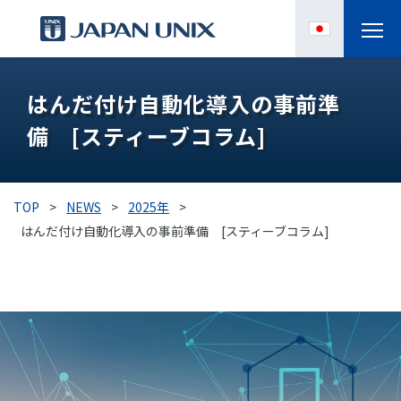
製品情報
はんだ付け自動化導入の事前準
備 [スティーブコラム]
IPC
導入事例
TOP
>
NEWS
>
2025年
>
各種サポート
はんだ付け自動化導入の事前準備 [スティーブコラム]
お役立ち情報
企業情報