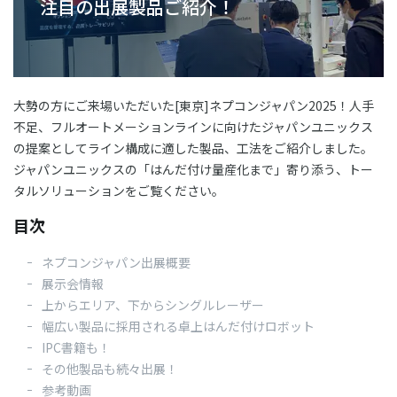
注目の出展製品ご紹介！
03-3588-0551
大勢の方にご来場いただいた[東京]ネプコンジャパン2025！人手
お問い合わせ
不足、フルオートメーションラインに向けたジャパンユニックス
の提案としてライン構成に適した製品、工法をご紹介しました。
ジャパンユニックスの「はんだ付け量産化まで」寄り添う、トー
タルソリューションをご覧ください。
資料ダウンロード
目次
ネプコンジャパン出展概要
展示会情報
上からエリア、下からシングルレーザー
幅広い製品に採用される卓上はんだ付けロボット
IPC書籍も！
その他製品も続々出展！
参考動画