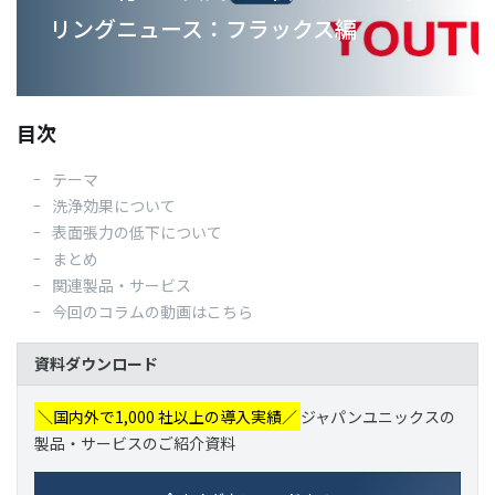
リングニュース：フラックス編
03-3588-0551
目次
お問い合わせ
テーマ
洗浄効果について
表面張力の低下について
資料ダウンロード
まとめ
関連製品・サービス
今回のコラムの動画はこちら
資料ダウンロード
＼国内外で1,000 社以上の導入実績／
ジャパンユニックスの
製品・サービスのご紹介資料