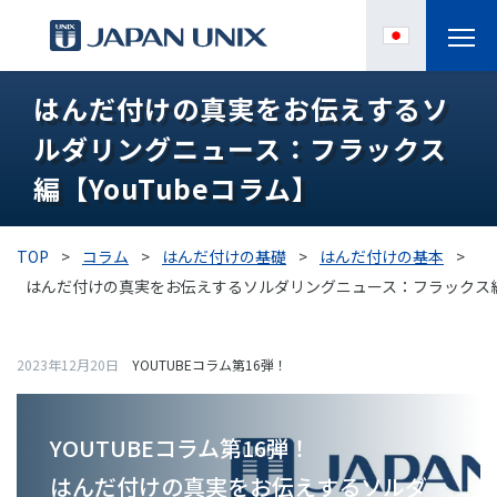
はんだ付けの真実をお伝えするソ
製品情報
ルダリングニュース：フラックス
IPC
編【YouTubeコラム】
導入事例
TOP
>
コラム
>
はんだ付けの基礎
>
はんだ付けの基本
>
各種サポート
はんだ付けの真実をお伝えするソルダリングニュース：フラックス編【
お役立ち情報
2023年12月20日
YOUTUBEコラム第16弾！
企業情報
YOUTUBEコラム第16弾！
はんだ付けの真実をお伝えするソルダ