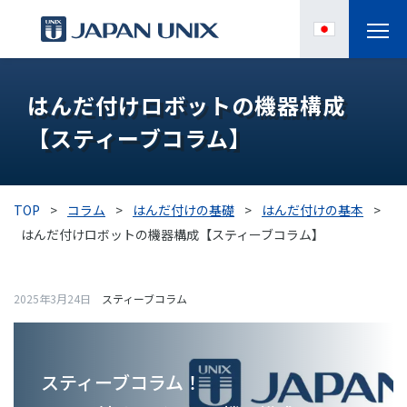
製品情報
はんだ付けロボットの機器構成
【スティーブコラム】
IPC
導入事例
TOP
>
コラム
>
はんだ付けの基礎
>
はんだ付けの基本
>
各種サポート
はんだ付けロボットの機器構成【スティーブコラム】
お役立ち情報
2025年3月24日
スティーブコラム
企業情報
スティーブコラム！