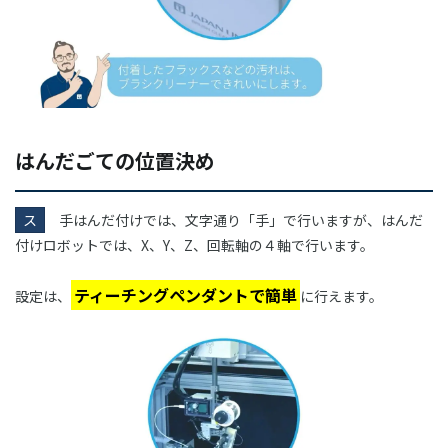
はんだごての位置決め
ス
手はんだ付けでは、文字通り「手」で行いますが、はんだ
付けロボットでは、X、Y、Z、回転軸の４軸で行います。
ティーチングペンダントで簡単
設定は、
に行えます。