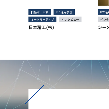
自動車・車載
IPC活用事例
IPC
オートモーティブ
インタビュー
インタ
日本精工(株)
シー