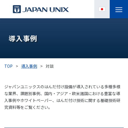
製品情報
導入事例
IPC
導入事例
TOP
>
導入事例
>
対談
各種サポート
ジャパンユニックスのはんだ付け設備が導入されている多種多様
お役立ち情報
な業界、課題別事例、国内・アジア・欧米諸国における豊富な導
入事例やホワイトペーパー、はんだ付け技術に関する基礎技術研
企業情報
究資料等をご覧ください。