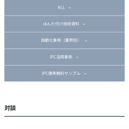
03-3588-0551
ALL
はんだ付け技術資料
お問い合わせ
自動化事例（業界別）
IPC活用事例
資料ダウンロード
IPC標準無料サンプル
対談