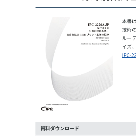
本書
技術
ルー
イズ
IPC
資料ダウンロード