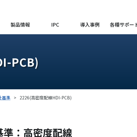
製品情報
IPC
導入事例
各種サポー
-PCB)
計基準
>
2226(高密度配線HDI-PCB)
設計基準：高密度配線