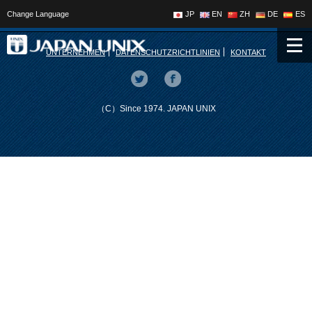
Change Language
JP
EN
ZH
DE
ES
UNTERNEHMEN
DATENSCHUTZRICHTLINIEN
KONTAKT
（C）Since 1974. JAPAN UNIX