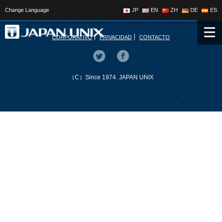
Change Language
JP
EN
ZH
DE
ES
CORPORATIVO
PRIVACIDAD
CONTACTO
（C）Since 1974. JAPAN UNIX