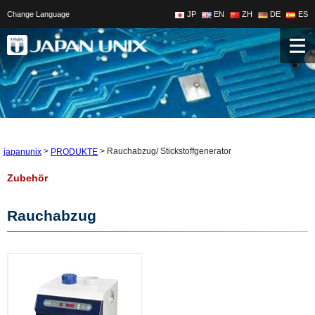
Change Language
JP
EN
ZH
DE
ES
>
>
Rauchabzug/ Stickstoffgenerator
japanunix
PRODUKTE
Zubehör
Rauchabzug