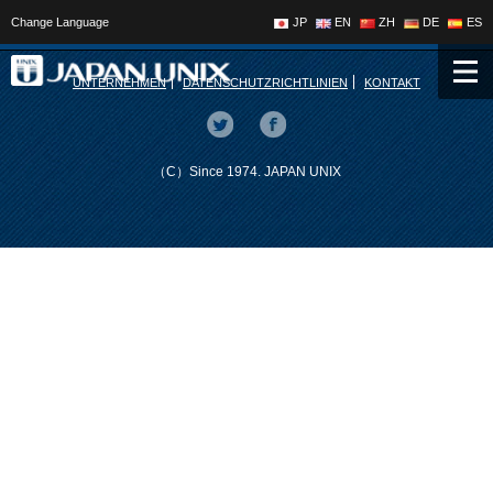
Change Language
JP
EN
ZH
DE
ES
UNTERNEHMEN
DATENSCHUTZRICHTLINIEN
KONTAKT
（C）Since 1974. JAPAN UNIX