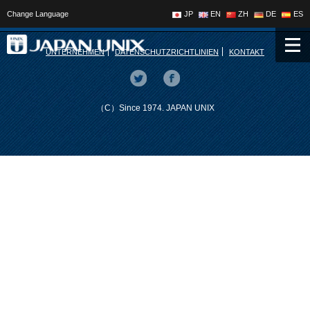
Change Language
JP
EN
ZH
DE
ES
UNTERNEHMEN
DATENSCHUTZRICHTLINIEN
KONTAKT
（C）Since 1974. JAPAN UNIX