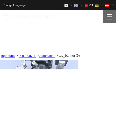
Change Language
JP
EN
ZH
DE
ES
>
>
>
top_banner (9)
japanunix
PRODUKTE
Automation