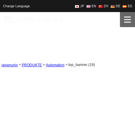
Change Language
JP
EN
ZH
DE
ES
>
>
>
top_banner (19)
japanunix
PRODUKTE
Automation