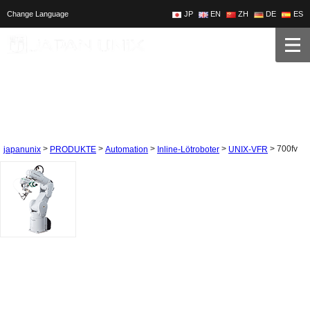
Change Language
JP
EN
ZH
DE
ES
>
>
>
>
>
700fv
japanunix
PRODUKTE
Automation
Inline-Lötroboter
UNIX-VFR