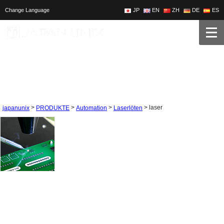
Change Language
JP
EN
ZH
DE
ES
>
>
>
>
laser
japanunix
PRODUKTE
Automation
Laserlöten