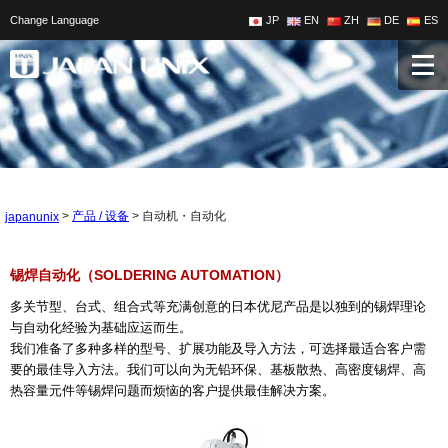
Change Language
JP
EN
ZH
DE
ES
>
>
自动机・自动化
产品 / 设备
japanunix
锡焊自动化（SOLDERING AUTOMATION）
多关节型、台式、组合式等充满创意的日本优尼产品是以独到的锡焊理论
与自动化经验为基础应运而生。
我们准备了多种多样的型号、扩展功能及导入方法，可选择最适合客户需
要的最佳导入方法。我们可以向为无铅环保、基板散热、高密度锡焊、高
热容量元件等锡焊问题而烦恼的客户提供最佳解决方案。