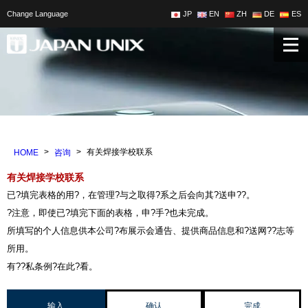
Change Language
JP
EN
ZH
DE
ES
>
>
有关焊接学校联系
HOME
咨询
有关焊接学校联系
已?填完表格的用?，在管理?与之取得?系之后会向其?送申??。
?注意，即使已?填完下面的表格，申?手?也未完成。
所填写的个人信息供本公司?布展示会通告、提供商品信息和?送网??志等
所用。
有??私条例?在此?看。
输入
确认
完成