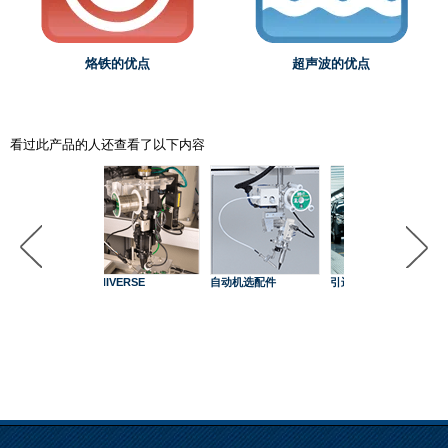
烙铁的优点
超声波的优点
看过此产品的人还查看了以下内容
UNIVERSE
自动机选配件
引进事例
锡