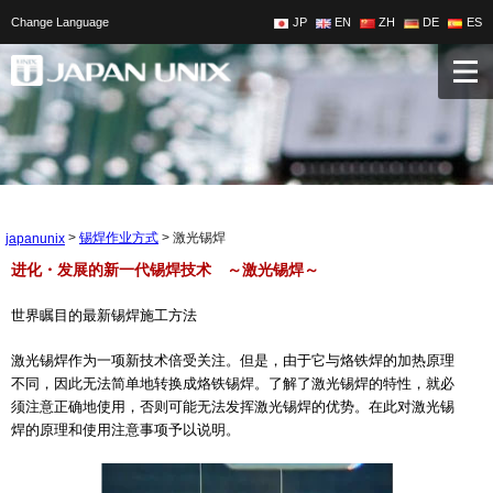
Change Language
JP
EN
ZH
DE
ES
>
>
激光锡焊
锡焊作业方式
japanunix
进化・发展的新一代锡焊技术 ～激光锡焊～
世界瞩目的最新锡焊施工方法
激光锡焊作为一项新技术倍受关注。但是，由于它与烙铁焊的加热原理
不同，因此无法简单地转换成烙铁锡焊。了解了激光锡焊的特性，就必
须注意正确地使用，否则可能无法发挥激光锡焊的优势。在此对激光锡
焊的原理和使用注意事项予以说明。