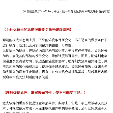
(本动画原载于YouTube，中国大陆一部分地区的用户有无法收看的可能)
【为什么适当的温度很重要？激光锡焊结构】
焊锡的构成状态因上升・下降的温度条件而变化，不在适当的温度条件下
进行锡焊，就难以充分实现锡焊的强度・可靠性。
温度恰当的锡焊，焊锡的内部结构与加热前几乎没有任何变化。如果过分
加热，会使其内部结构发生变化，降低强度和可靠性。而且，助焊剂也会
因温度改变流动方向，以适当的温度加热时，助焊剂先流向锡焊部位，并
清除周围的氧化物和污垢，使焊锡更好地接合。如果过分加热，焊锡会使
助先流入的焊剂停止流动。再有，过分加热会对损伤基板，引起基板内部
裂痕等肉眼无法判断的许多问题。
【理解焊锡原理、掌握激光特性，使不可能变可能。】
激光锡焊的重要前提是注意加热条件。实际上，它是一项已经被确认的技
术，可根据使用方法・用途来取代锡焊中的棘手领域，还可以完成迄今为