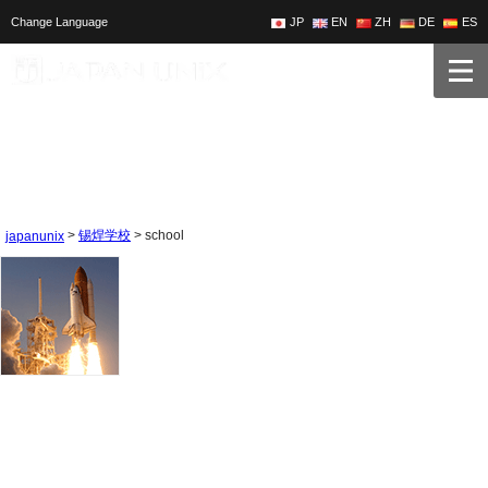
Change Language
JP
EN
ZH
DE
ES
>
>
school
锡焊学校
japanunix