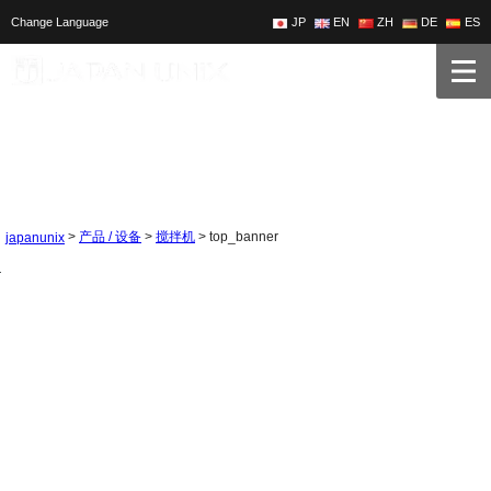
Change Language
JP
EN
ZH
DE
ES
>
>
>
top_banner
产品 / 设备
搅拌机
japanunix